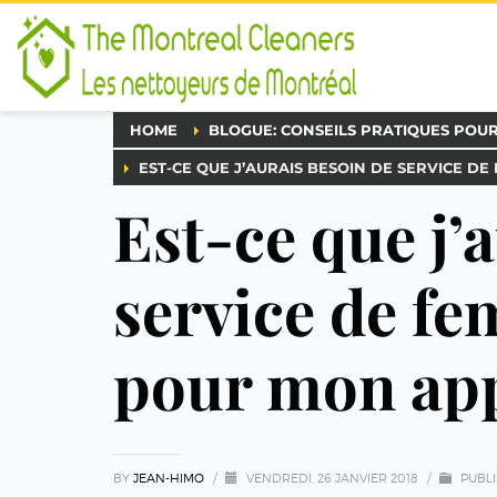
HOME
BLOGUE: CONSEILS PRATIQUES POU
EST-CE QUE J’AURAIS BESOIN DE SERVICE 
Est-ce que j’
service de f
pour mon app
BY
JEAN-HIMO
/
VENDREDI, 26 JANVIER 2018
/
PUBLI