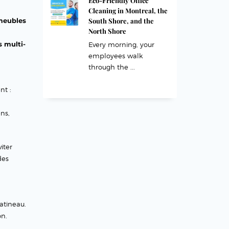
Eco-Friendly Office
Cleaning in Montreal, the
meubles
South Shore, and the
North Shore
 multi-
Every morning, your
employees walk
through the ...
nt :
ens,
iter
des
Gatineau.
on.