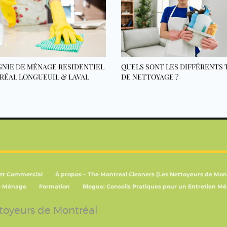
NIE DE MÉNAGE RESIDENTIEL
QUELS SONT LES DIFFÉRENTS 
RÉAL LONGUEUIL & LAVAL
DE NETTOYAGE ?
 et Commercial
À propos – The Montreal Cleaners (Les Nettoyeurs de Mon
e Ménage
Formation
Blogue: Conseils Pratiques pour un Entretien Mé
ttoyeurs de Montréal