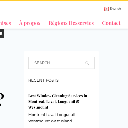
English
hises
À propos
Régions Desservies
Contact
E
RECENT POSTS
?
Best Window Cleaning Services in
Montreal, Laval, Longueuil &
Westmount
Montreal Laval Longueuil
Westmount West Island ...