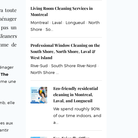
Living Room Cleaning Services in
ra toute
Montreal
 ménager
Montreal · Laval · Longueuil · North
 pas un
Shore · So...
leaners
emme de
Professional Window Cleaning on the
South Shore, North Shore, Laval &
West Island
Rive-Sud · South Shore Rive-Nord ·
ménager
North Shore ...
,
The
mme une
Eco-friendly residential
cleaning in Montreal,
a
Laval, and Longueuil
nb, elle
We spend roughly 90%
of our time indoors, and
a...
ées aux
antir