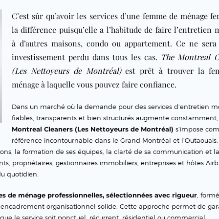
C’est sûr qu’avoir les services d’une femme de ménage fe
la différence puisqu’elle a l’habitude de faire l’entretien
à d’autres maisons, condo ou appartement. Ce ne sera
investissement perdu dans tous les cas.
The Montreal C
(Les Nettoyeurs de Montréal)
est prêt à trouver la f
ménage à laquelle vous pouvez faire confiance.
Dans un marché où la demande pour des services d’entretien 
fiables, transparents et bien structurés augmente constamment
Montreal Cleaners (Les Nettoyeurs de Montréal)
s’impose co
référence incontournable dans le Grand Montréal et l’Outaouais.
tions, la formation de ses équipes, la clarté de sa communication et l
s, propriétaires, gestionnaires immobiliers, entreprises et hôtes Airb
u quotidien.
 de ménage professionnelles, sélectionnées avec rigueur
, form
n encadrement organisationnel solide. Cette approche permet de gar
e le service soit ponctuel, récurrent, résidentiel ou commercial.