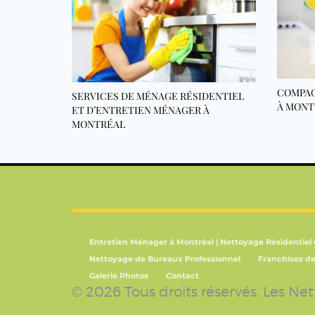
COMPAG
SERVICES DE MÉNAGE RÉSIDENTIEL
À MONT
ET D’ENTRETIEN MÉNAGER À
MONTRÉAL
Entretien Ménager à Montréal | Nettoyage Résidentiel
Nettoyage de Bureaux Professionnel
Franchises d
Galerie Photos
Contact
© 2026 Tous droits réservés. Les Ne