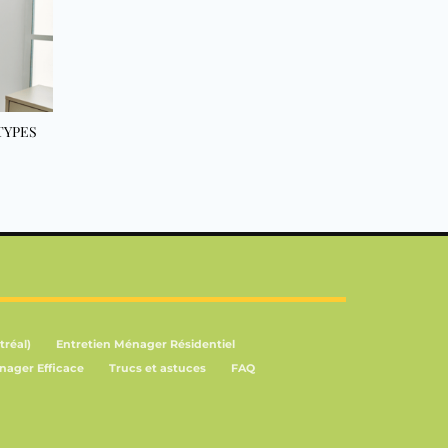
TYPES
tréal)
Entretien Ménager Résidentiel
nager Efficace
Trucs et astuces
FAQ