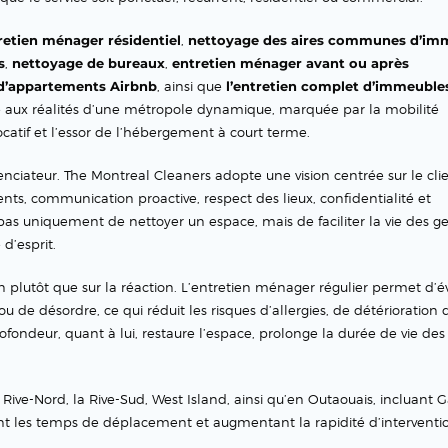
retien ménager résidentiel
,
nettoyage des aires communes d’im
s
,
nettoyage de bureaux
,
entretien ménager avant ou après
d’appartements Airbnb
, ainsi que
l’entretien complet d’immeubles
re aux réalités d’une métropole dynamique, marquée par la mobilité
locatif et l’essor de l’hébergement à court terme.
enciateur. The Montreal Cleaners adopte une vision centrée sur le clie
rents, communication proactive, respect des lieux, confidentialité et
st pas uniquement de nettoyer un espace, mais de faciliter la vie des g
 d’esprit.
n plutôt que sur la réaction. L’entretien ménager régulier permet d’év
u de désordre, ce qui réduit les risques d’allergies, de détérioration 
fondeur, quant à lui, restaure l’espace, prolonge la durée de vie des
a Rive-Nord, la Rive-Sud, West Island, ainsi qu’en Outaouais, incluant 
nt les temps de déplacement et augmentant la rapidité d’interventi