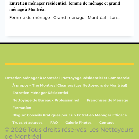
Entretien ménager résidentiel, femme de ménage et grand
ménage à Montréal
Femme de ménage · Grand ménage · Montréal · Lon...
Entretien Ménager à Montréal | Nettoyage Résidentiel et Commercial
À propos – The Montreal Cleaners (Les Nettoyeurs de Montréal)
Entretien Ménager Résidentiel
Nettoyage de Bureaux Professionnel
Franchises de Ménage
Formation
Blogue: Conseils Pratiques pour un Entretien Ménager Efficace
Trucs et astuces
FAQ
Galerie Photos
Contact
© 2026 Tous droits réservés. Les Nettoyeurs
de Montréal