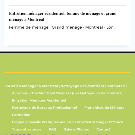
Entretien ménager résidentiel, femme de ménage et grand
ménage à Montréal
Femme de ménage · Grand ménage · Montréal · Lon...
Entretien Ménager à Montréal | Nettoyage Résidentiel et Commercial
À propos – The Montreal Cleaners (Les Nettoyeurs de Montréal)
Entretien Ménager Résidentiel
Nettoyage de Bureaux Professionnel
Franchises de Ménage
Formation
Blogue: Conseils Pratiques pour un Entretien Ménager Efficace
Trucs et astuces
FAQ
Galerie Photos
Contact