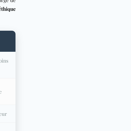
orge de
thique
oins
e
reur