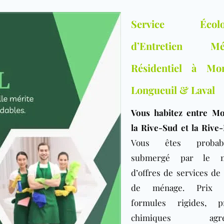
Service Écolo
d’Entretien Mé
Résidentiel à Mon
Longueuil & Laval
Vous habitez entre Mo
la Rive-Sud et la Rive
Vous êtes probabl
submergé par le n
d’offres de services d
de ménage. Prix c
formules rigides, pr
chimiques agres