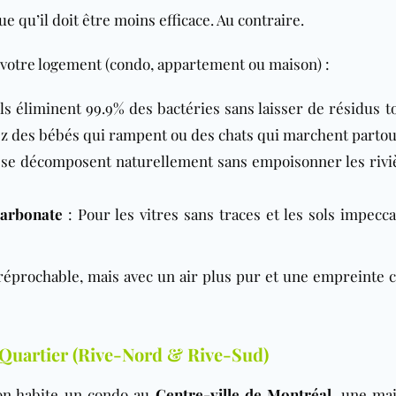
e qu’il doit être moins efficace. Au contraire.
 votre logement (condo, appartement ou maison) :
Ils éliminent 99.9% des bactéries sans laisser de résidus t
avez des bébés qui rampent ou des chats qui marchent partou
s se décomposent naturellement sans empoisonner les rivi
carbonate
: Pour les vitres sans traces et les sols impecca
éprochable, mais avec un air plus pur et une empreinte 
Quartier (Rive-Nord & Rive-Sud)
’on habite un condo au
Centre-ville de Montréal
, une ma