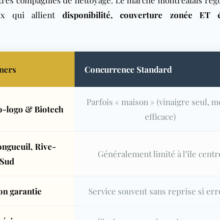
utres compagnies de nettoyage. Le marché montréalais reg
ux qui allient
disponibilité, couverture zonée ET é
ners
Concurrence Standard
Parfois « maison » (vinaigre seul, m
co-logo & Biotech
efficace)
ongueuil, Rive-
Généralement limité à l’île centr
 Sud
on garantie
Service souvent sans reprise si er