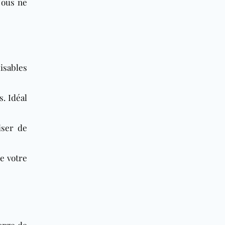
Nous ne
isables
. Idéal
iser de
de votre