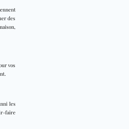
tiennent
uer des
 maison,
our vos
nt.
nni les
r-faire