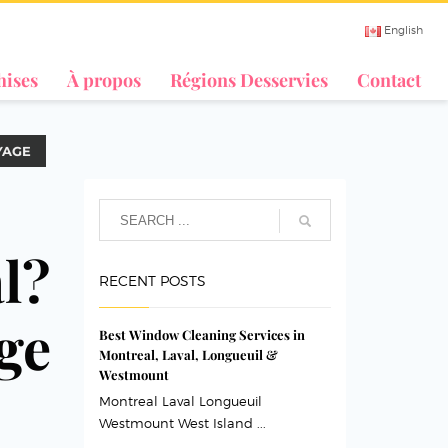
English
hises
À propos
Régions Desservies
Contact
YAGE
l?
RECENT POSTS
ge
Best Window Cleaning Services in
Montreal, Laval, Longueuil &
Westmount
Montreal Laval Longueuil
Westmount West Island ...