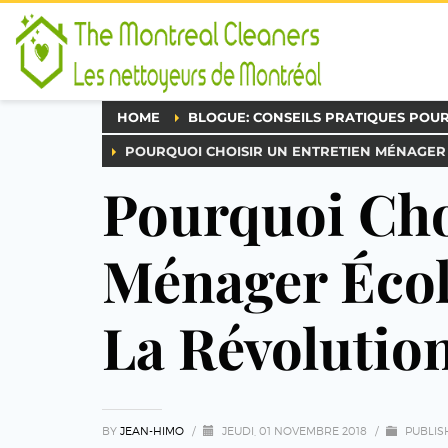
HOME
BLOGUE: CONSEILS PRATIQUES POU
POURQUOI CHOISIR UN ENTRETIEN MÉNAGER
Pourquoi Cho
Ménager Écol
La Révolution
BY
JEAN-HIMO
/
JEUDI, 01 NOVEMBRE 2018
/
PUBLIS