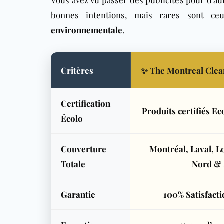
Vous avez vu passer des publicités pour d’a
bonnes intentions, mais rares sont ce
environnementale
.
Critères
✨ The Montreal Clea
Certification
Produits certifiés E
Écolo
Couverture
Montréal, Laval, L
Totale
Nord &
Garantie
100% Satisfacti