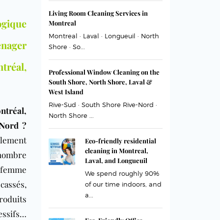
Living Room Cleaning Services in
gique
Montreal
Montreal · Laval · Longueuil · North
nager
Shore · So...
tréal,
Professional Window Cleaning on the
South Shore, North Shore, Laval &
West Island
Rive-Sud · South Shore Rive-Nord ·
ntréal,
North Shore ...
-Nord ?
ement
Eco-friendly residential
cleaning in Montreal,
ombre
Laval, and Longueuil
e femme
We spend roughly 90%
assés,
of our time indoors, and
a...
oduits
sifs…