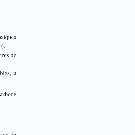
oxiques
t).
ères de
bles, la
carbone
ison de