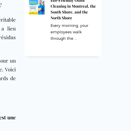
Eco-Friendly Office
?
Cleaning in Montreal, the
South Shore, and the
North Shore
itable
Every morning, your
 a lieu
employees walk
résidus
through the ...
pour un
e. Voici
ards de
est une