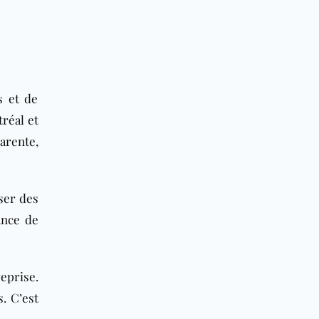
s et de
réal et
arente,
ser des
ance de
eprise.
. C’est