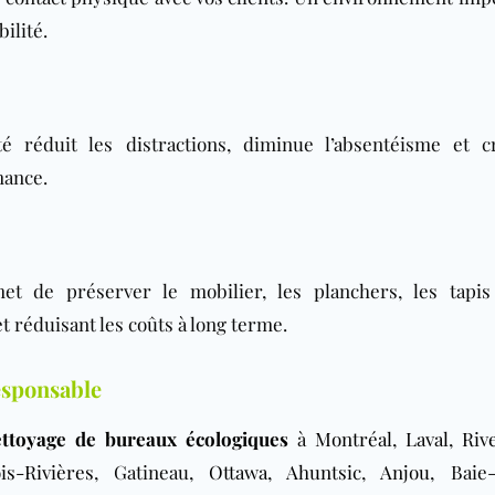
ilité.
é réduit les distractions, diminue l’absentéisme et 
mance.
t de préserver le mobilier, les planchers, les tapis
 réduisant les coûts à long terme.
esponsable
ettoyage de bureaux écologiques
à
Montréal
,
Laval
,
Riv
is-Rivières
, Gatineau,
Ottawa
,
Ahuntsic
,
Anjou
, Baie-