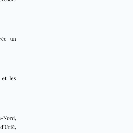
crée un
 et les
e-Nord
,
d’Urfé,