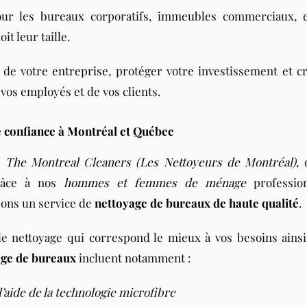
our les
bureaux
corporatifs,
immeubles
commerciaux, e
it leur taille.
e de votre
entreprise
, protéger votre investissement et c
vos employés et de vos clients.
e confiance à Montréal et Québec
,
The Montreal Cleaners (Les Nettoyeurs de Montréal)
, 
Grâce à nos
hommes et femmes de ménage
profession
sons un service de
nettoyage de bureaux de haute qualité
.
 de nettoyage qui correspond le mieux à vos besoins ainsi
age de bureaux
incluent notamment :
l’aide de la technologie microfibre