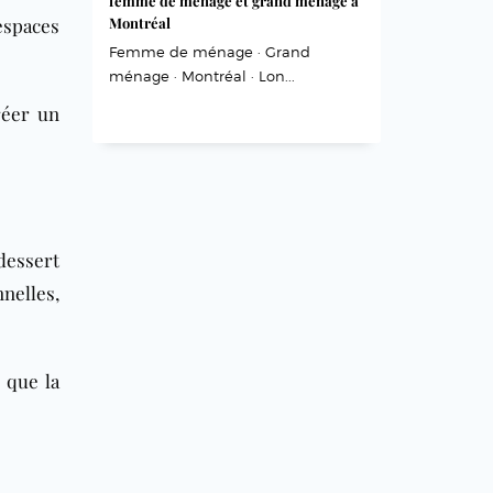
femme de ménage et grand ménage à
spaces
Montréal
Femme de ménage · Grand
ménage · Montréal · Lon...
réer un
dessert
nelles,
 que la