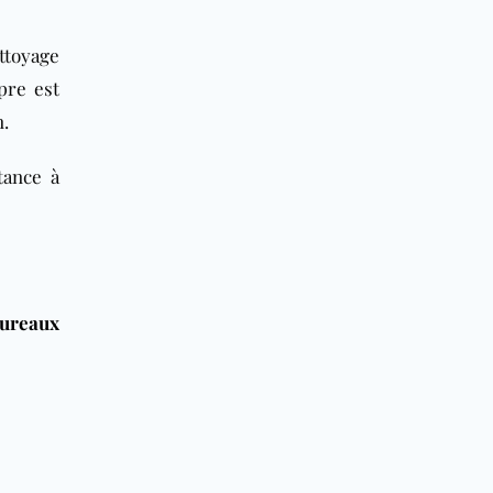
ttoyage
pre est
n.
tance à
ureaux