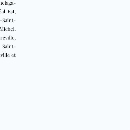
helaga-
al-Est
,
e-Saint-
-Michel,
reville
,
, Saint-
ville
et