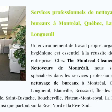
Services professionnels de nettoy
bureaux à Montréal, Québec, La
Longueuil
Un environnement de travail propre, orga
hygiénique est essentiel à la réussite d
entreprise. Chez
The Montreal Cleaner
Nettoyeurs de Montréal)
, nous s
spécialisés dans les services profession
nettoyage de bureaux
à Montréal, Q
Longueuil
,
Blainville
,
Brossard
,
Île-des
le
,
Saint-Eustache
,
Boucherville
,
Plateau-Mont-royal
, La 
ainsi que partout sur la
Rive-Nord
et la
Rive-Sud
.