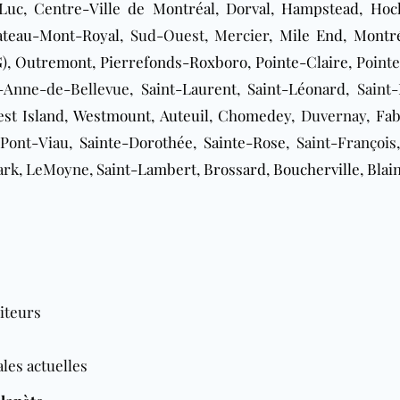
-Luc
,
Centre-Ville de Montréal
,
Dorval
,
Hampstead
,
Hoc
ateau-Mont-Royal
, Sud-Ouest, Mercier,
Mile End
,
Montré
)
,
Outremont
,
Pierrefonds-Roxboro
,
Pointe-Claire
, Point
e-Anne-de-Bellevue,
Saint-Laurent
,
Saint-Léonard
, Saint
st Island
,
Westmount
,
Auteuil
,
Chomedey
, Duvernay,
Fab
, Pont-Viau,
Sainte-Dorothée
,
Sainte-Rose
, Saint-François
Park, LeMoyne,
Saint-Lambert
,
Brossard
,
Boucherville
,
Blain
siteurs
es actuelles