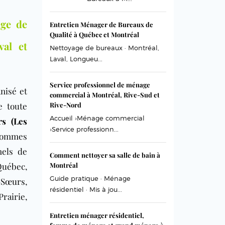
age de
Entretien Ménager de Bureaux de
Qualité à Québec et Montréal
val et
Nettoyage de bureaux · Montréal,
Laval, Longueu...
Service professionnel de ménage
nisé et
commercial à Montréal, Rive-Sud et
e toute
Rive-Nord
Accueil ›Ménage commercial
s (Les
›Service professionn...
ommes
nels de
Comment nettoyer sa salle de bain à
uébec,
Montréal
Guide pratique · Ménage
-Sœurs
,
résidentiel · Mis à jou...
Prairie,
Entretien ménager résidentiel,