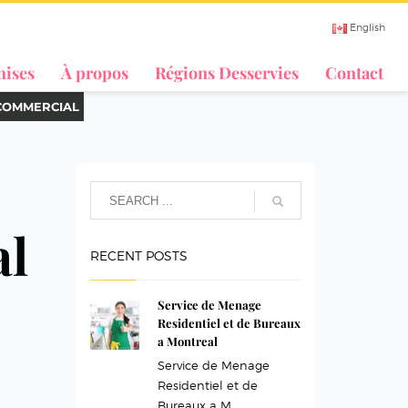
English
hises
À propos
Régions Desservies
Contact
COMMERCIAL
al
RECENT POSTS
Service de Menage
Residentiel et de Bureaux
a Montreal
Service de Menage
Residentiel et de
Bureaux a M...