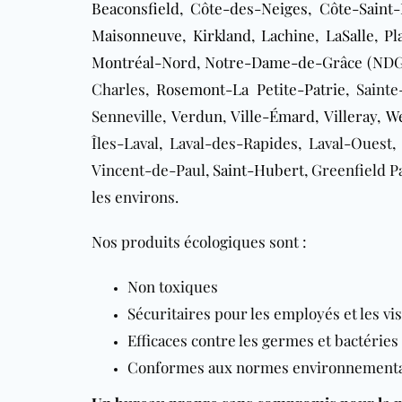
Beaconsfield
,
Côte-des-Neiges
,
Côte-Saint
Maisonneuve
,
Kirkland
,
Lachine
,
LaSalle
,
Pl
Montréal-Nord
,
Notre-Dame-de-Grâce (NDG
Charles,
Rosemont-La Petite-Patrie
, Saint
Senneville,
Verdun
,
Ville-Émard
,
Villeray
,
We
Îles-Laval, Laval-des-Rapides, Laval-Ouest
Vincent-de-Paul,
Saint-Hubert
, Greenfield 
les environs.
Nos produits écologiques sont :
Non toxiques
Sécuritaires pour les employés et les vi
Efficaces contre les germes et bactéries
Conformes aux normes environnemental