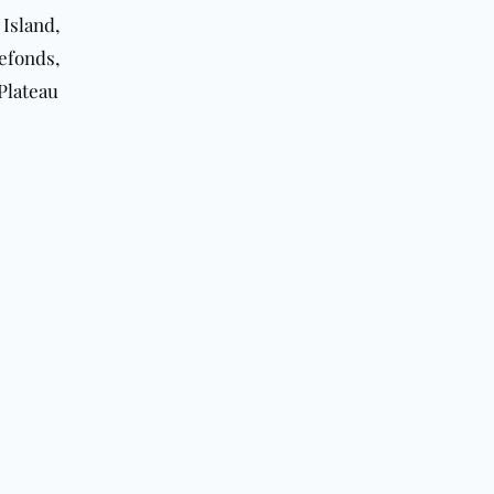
Island,
efonds,
Plateau