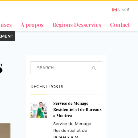
English
hises
À propos
Régions Desservies
Contact
EMENT
s
RECENT POSTS
Service de Menage
Residentiel et de Bureaux
a Montreal
Service de Menage
Residentiel et de
Bureaux a M...