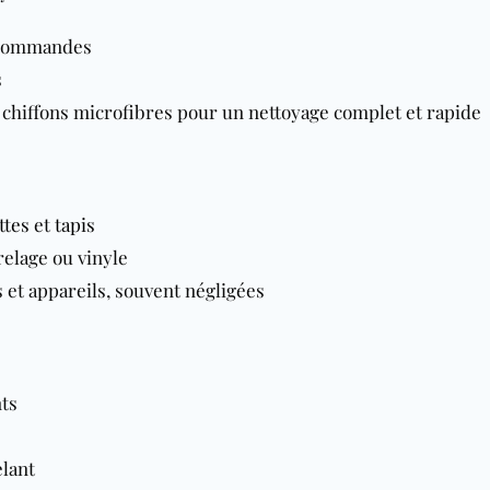
lécommandes
s
s chiffons microfibres pour un nettoyage complet et rapide
tes
et
tapis
relage ou vinyle
 et appareils, souvent négligées
nts
elant