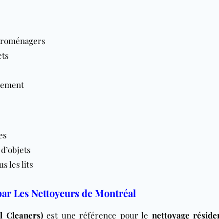
ectroménagers
ets
ement
es
 d’objets
s les lits
par Les Nettoyeurs de Montréal
l Cleaners)
est une référence pour le
nettoyage résiden