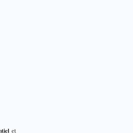
tiel
et