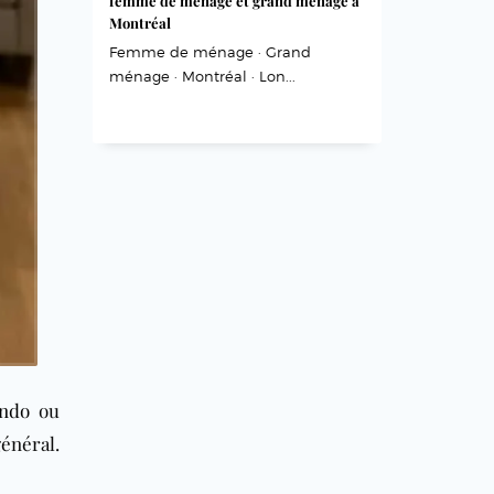
femme de ménage et grand ménage à
Montréal
Femme de ménage · Grand
ménage · Montréal · Lon...
ndo
ou
énéral.