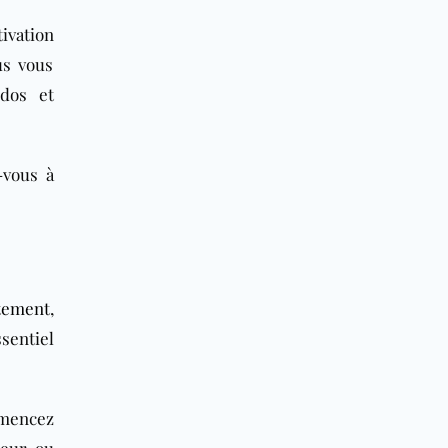
ivation
us vous
ndos et
-vous à
tement
,
sentiel
mmencez
teur ou