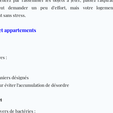
t demander un peu d’effort, mais votre logemen
t sans stress.
 et appartements
es :
aniers désignés
r éviter l’accumulation de désordre
ct
ers de bactéries :