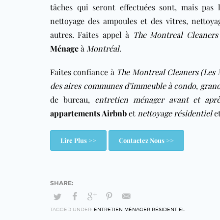
tâches qui seront effectuées sont, mais pas 
nettoyage des ampoules et des vitres, nettoyag
autres. Faites appel à
The Montreal Cleaners 
Ménage
à
Montréal
.
Faites confiance à
The Montreal Cleaners (Les 
des aires communes d’immeuble à condo
,
gran
de bureau
,
entretien ménager avant et ap
appartements Airbnb
et
nettoyage résidentiel
e
Lire Plus >>
Contactez Nous >>
TAGGED UNDER:
ENTRETIEN MÉNAGER RÉSIDENTIEL