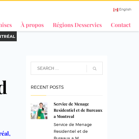
English
hises
À propos
Régions Desservies
Contact
NTRÉAL
d
RECENT POSTS
Service de Menage
Residentiel et de Bureaux
a Montreal
Service de Menage
Residentiel et de
éal,
Bureaux a M...