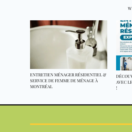
W
ENTRETIEN MÉNAGER RÉSIDENTIEL &
DÉCOUV
SERVICE DE FEMME DE MÉNAGE À
AVEC L
MONTRÉAL
!