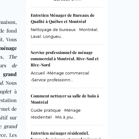
Entretien Ménager de Bureaux de
maison
,
Qualité à Québec et Montréal
Nettoyage de bureaux · Montréal,
de fond
Laval, Longueu...
t. Vous
 ménage
Service professionnel de ménage
tes,
The
commercial à Montréal, Rive-Sud et
urs de
Rive-Nord
Accueil ›Ménage commercial
e
grand
›Service professionn...
al
. Nous
mplet
à
Comment nettoyer sa salle de bain à
estation
Montréal
ermet de
Guide pratique · Ménage
tif sur
résidentiel · Mis à jou...
le
grand
Entretien ménager résidentiel,
èce. Les