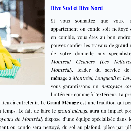
Rive Sud et Rive Nord
Si vous souhaitez que votre
appartement
ou
condo
soit nettoyé 
en comble, vous êtes au bon endroi
pouvez confier les travaux de
grand
de votre domicile aux specialis
Montreal Cleaners (Les Nettoye
Montréal)
, leader du service d
ménage
à
Montréal
,
Longueuil
et
Lav
vous garantissons un
nettoyage co
l’intérieur comme à l’extérieur. La pr
 lieux à entretenir. Le
Grand Ménage
est une tradition qui p
u temps. Le fait de faire le
grand ménage
aura un impact posi
oyeurs de Montréal)
dispose d’une équipe spécialisée dans 
ment
ou
condo
sera nettoyé, du sol au plafond, pièce par pi