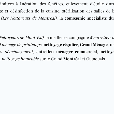
limitées à l’aération des
fenêtres
, enlèvement d’étoile d’ar
e et désinfection de la cuisine, stérilisation des salles de 
(Les Nettoyeurs de Montréal)
, la
compagnie spécialiste d
Nettoyeurs de Montréal)
, la meilleure compagnie d’
entretien 
d ménage de printemps
,
nettoyage régulier
,
Grand Ménage
,
ne
rès déménagement
,
entretien ménager commercial
,
nettoy
t
nettoyage immeuble
sur le Grand
Montréal
et
Outaouais
.