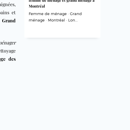
femme de ménage et grand ménage à
aignées,
Montréal
bains et
Femme de ménage · Grand
u Grand
ménage · Montréal · Lon...
ménager
ttoyage
age des