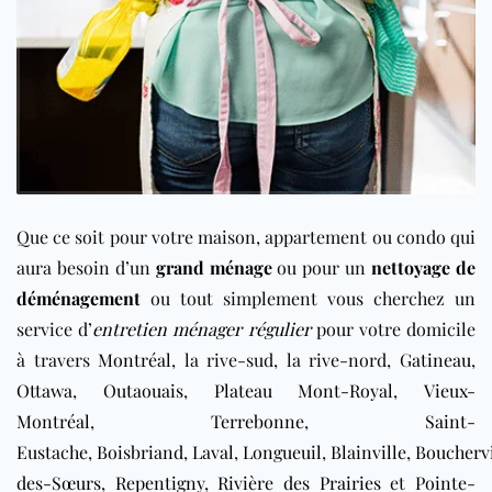
Que ce soit pour votre maison, appartement ou condo qui
aura besoin d’un
grand ménage
ou pour un
nettoyage de
déménagement
ou tout simplement vous cherchez un
service d’
entretien ménager régulier
pour votre domicile
à travers
Montréal
, la rive-sud, la rive-nord,
Gatineau
,
Ottawa
,
Outaouais
,
Plateau Mont-Royal
,
Vieux-
Montréal
,
Terrebonne
,
Saint-
Eustache
,
Boisbriand
,
Laval
,
Longueuil
,
Blainville
,
Bouchervi
des-Sœurs
,
Repentigny
,
Rivière des Prairies
et
Pointe-