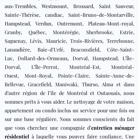
aux-Trembles
,
Westmount
,
Brossard
,
Saint Sauveur
,
Sainte-Thérèse
,
candiac
,
Saint-Bruno-de-Montarville
,
Hampstead
,
Verdun
,
Outremont
,
Plateau-Mont-royal
,
Granby, Québec, Montérégie, Sherbrooke, Estrie,
Saguenay, Lévis, Mauricie, Trois-Rivières, Terrebonne,
Lanaudière, Baie-d’Urfé, Beaconsfield, Côte-Saint-
Luc, Dollard-des-Ormeaux, Dorval, Hampstead, L’Île-
Dorval, L’Île-Perrot, Montréal-Est, Montréal-
Ouest, Mont-Royal, Pointe-Claire, Sainte-Anne-de-
Bellevue, Gracefield, Maniwaki, Thurso, Alma et dans
d’autre région de l’île de Montréal et Outaouais
, nous
sommes prêts à vous aider. Le nettoyage de votre maison,
appartement ou condo inclus un service pour une fois ou
sur une base régulière. Nous sommes conscients du fait
que vous cherchez une compagnie d’
entretien ménager
résidentiel
à laquelle vous pouvez faire confiance. Une