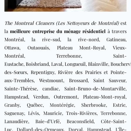
The Montreal Cleaners (Les Nettoyeurs de Montréal)
est
la
meilleure entreprise du ménage résidentiel
à travers
Montréal
, la rive-sud, la rive-nord,
Gatineau
,
Ottawa
,
Outaouais
,
Plateau Mont-Royal
,
Vieux-
Montréal
,
Terrebonne
,
Saint-
Eustache
,
Boisbriand
,
Laval
,
Longueuil
,
Blainville
,
Bouchervi
des-Sœurs
,
Repentigny
,
Rivière des Prairies
et
Pointe-
aux-Trembles
,
Westmount
,
Brossard
,
Saint Sauveur
,
Sainte-Thérèse
,
candiac
,
Saint-Bruno-de-Montarville
,
Hampstead
,
Verdun
,
Outremont
,
Plateau-Mont-royal
,
Granby, Québec, Montérégie, Sherbrooke, Estrie,
Saguenay, Lévis, Mauricie, Trois-Rivières, Terrebonne,
Lanaudière, Baie-d’Urfé, Beaconsfield, Côte-Saint-
Luc, Dollard-des-Ormeaux, Dorval, Hampstead, L’Île-