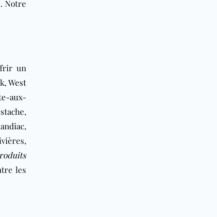
l
. Notre
frir un
rk,
West
te-aux-
ustache
,
andiac
,
vières,
roduits
tre les