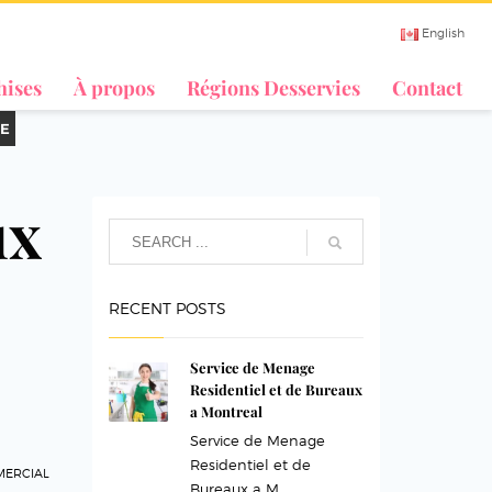
English
hises
À propos
Régions Desservies
Contact
E
ux
RECENT POSTS
Service de Menage
Residentiel et de Bureaux
a Montreal
Service de Menage
Residentiel et de
MERCIAL
Bureaux a M...