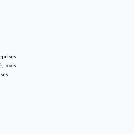
eprises
é, mais
ses.