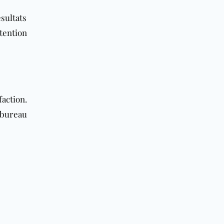
sultats
tention
faction.
 bureau