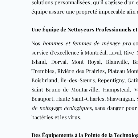
solutions personnalisées, qu’il s’agisse d’un
équipe assure une propreté impeccable afin de
Une Équipe de Nettoyeurs Professionnels e
Nos
hommes et femmes de ménage pro
so
service d’excellence à Montréal, Laval, Rive
Island
,
Dorval
,
Mont Royal
,
Blainville
,
B
Trembles
,
Rivière des Prairies
,
Plateau Mon
Boisbriand
,
Île-des-Sœurs
,
Repentigny
,
Gat
Saint-Bruno-de-Montarville,
Hampstead
,
V
Beauport, Haute Saint-Charles, Shawinigan, S
de nettoyage écologiques
, sans danger pour 
bactéries et les virus.
Des Équipements à la Pointe de la Technolo