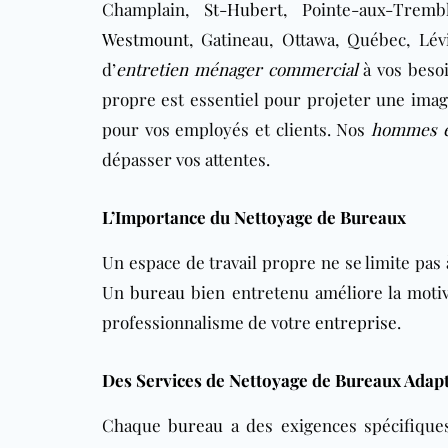
Champlain,
St-Hubert
, Pointe-aux-Trem
Westmount
, Gatineau, Ottawa, Québec, Lév
d’
entretien ménager commercial
à vos besoi
propre est essentiel pour projeter une imag
pour vos employés et clients. Nos
hommes e
dépasser vos attentes.
L’Importance du Nettoyage de Bureaux
Un espace de travail propre ne se limite pas 
Un
bureau
bien entretenu améliore la motiva
professionnalisme de votre
entreprise
.
Des Services de Nettoyage de Bureaux Adapt
Chaque
bureau
a des exigences spécifiqu