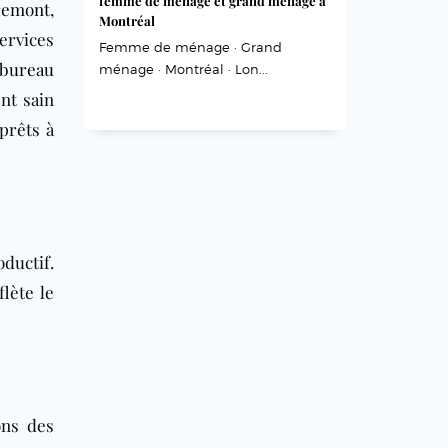
femme de ménage et grand ménage à
remont
,
Montréal
ervices
Femme de ménage · Grand
bureau
ménage · Montréal · Lon...
nt sain
prêts à
oductif.
lète le
ons des