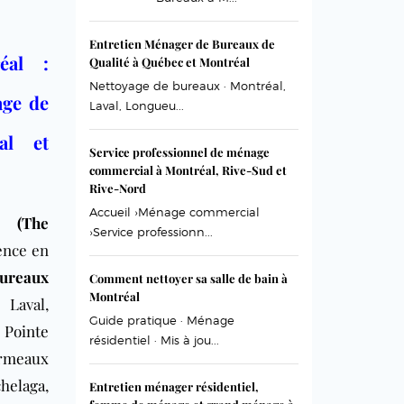
Entretien Ménager de Bureaux de
éal :
Qualité à Québec et Montréal
Nettoyage de bureaux · Montréal,
age de
Laval, Longueu...
al et
Service professionnel de ménage
commercial à Montréal, Rive-Sud et
Rive-Nord
Accueil ›Ménage commercial
l (The
›Service professionn...
ence en
ureaux
Comment nettoyer sa salle de bain à
Montréal
Laval,
Guide pratique · Ménage
,
Pointe
résidentiel · Mis à jou...
rmeaux
helaga
,
Entretien ménager résidentiel,