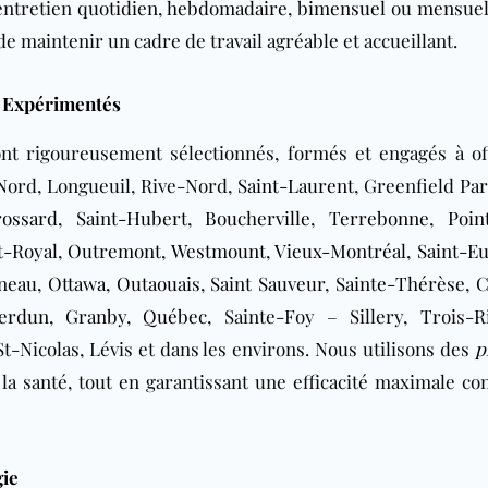
 entretien
quotidien
,
hebdomadaire
,
bimensuel
ou
mensue
 maintenir un cadre de travail agréable et accueillant.
t Expérimentés
nt rigoureusement sélectionnés, formés et engagés à of
-Nord, Longueuil, Rive-Nord,
Saint-Laurent
, Greenfield Pa
rossard
,
Saint-Hubert
,
Boucherville
,
Terrebonne
,
Poin
t-Royal
,
Outremont
,
Westmount
,
Vieux-Montréal
,
Saint-E
ineau
,
Ottawa
,
Outaouais
,
Saint Sauveur
,
Sainte-Thérèse
,
C
erdun
,
Granby
,
Québec
, Sainte-Foy – Sillery, Trois-Ri
t-Nicolas, Lévis et dans les environs. Nous utilisons des
p
la santé, tout en garantissant une efficacité maximale con
gie