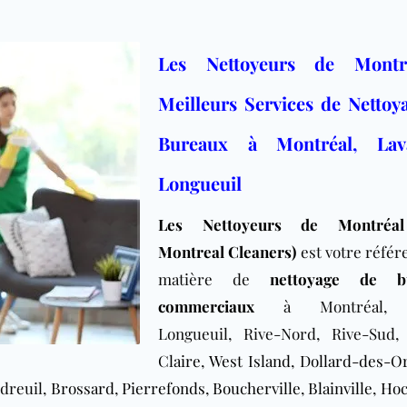
Les Nettoyeurs de Montr
Meilleurs Services de Nettoy
Bureaux à Montréal, Lav
Longueuil
Les Nettoyeurs de Montréa
Montreal Cleaners)
est votre référ
matière de
nettoyage de b
commerciaux
à
Montréal, 
Longueuil, Rive-Nord, Rive-Sud
Claire
,
West Island
,
Dollard-des-O
udreuil,
Brossard
,
Pierrefonds
,
Boucherville
,
Blainville
,
Hoc