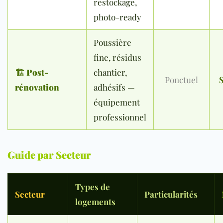
restockage,
photo-ready
Poussière
fine, résidus
🏗
Post-
chantier,
Ponctuel
S
rénovation
adhésifs —
équipement
professionnel
Guide par Secteur
Types de
Secteur
Particularités
logements