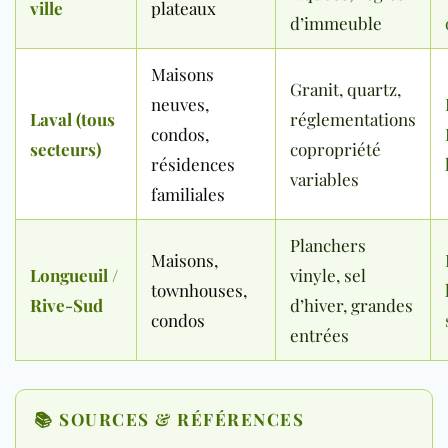
ville
plateaux
d’immeuble
Maisons
Granit, quartz,
neuves,
Laval (tous
réglementations
condos,
secteurs)
copropriété
résidences
variables
familiales
Planchers
Maisons,
Longueuil /
vinyle, sel
townhouses,
Rive-Sud
d’hiver, grandes
condos
entrées
📚 SOURCES & RÉFÉRENCES