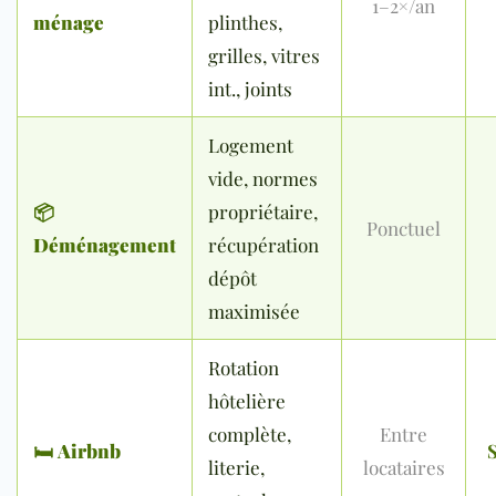
1–2×/an
ménage
plinthes,
grilles, vitres
int., joints
Logement
vide, normes
📦
propriétaire,
Ponctuel
Déménagement
récupération
dépôt
maximisée
Rotation
hôtelière
complète,
Entre
🛏
Airbnb
S
literie,
locataires