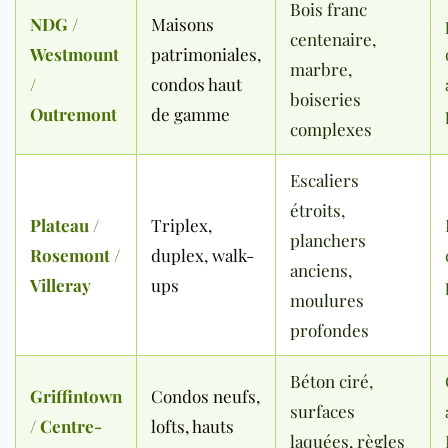
Bois franc
NDG /
Maisons
centenaire,
Westmount
patrimoniales,
marbre,
/
condos haut
boiseries
Outremont
de gamme
complexes
Escaliers
étroits,
Plateau /
Triplex,
planchers
Rosemont /
duplex, walk-
anciens,
Villeray
ups
moulures
profondes
Béton ciré,
Griffintown
Condos neufs,
surfaces
/ Centre-
lofts, hauts
laquées, règles