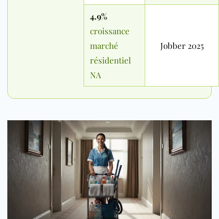
4.9%
croissance
marché
Jobber 2025
résidentiel
NA