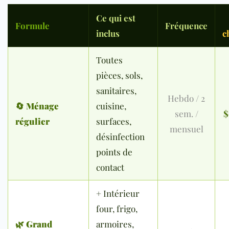
Ce qui est
Formule
Fréquence
inclus
c
Toutes
pièces, sols,
sanitaires,
Hebdo / 2
🔄
Ménage
cuisine,
sem. /
$
régulier
surfaces,
mensuel
désinfection
points de
contact
+ Intérieur
four, frigo,
🌿
Grand
armoires,