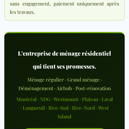
sans engagement, paiement uniquement après
les travaux.
L’entreprise de ménage résidentiel
qui tient ses promesses.
Ménage régulier · Grand ménage ·
Déménagement · Airbnb · Post-rénovation
Montréal · NDG · Westmount · Plateau · Laval
· Longueuil · Rive-Sud · Rive-Nord · West
Island