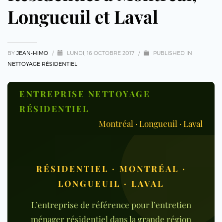
Longueuil et Laval
BY
JEAN-HIMO
/
LUNDI, 16 OCTOBRE 2017
/
PUBLISHED IN
NETTOYAGE RÉSIDENTIEL
ENTREPRISE NETTOYAGE
RÉSIDENTIEL
Montréal · Longueuil · Laval
RÉSIDENTIEL · MONTRÉAL ·
LONGUEUIL · LAVAL
L’entreprise de référence pour l’entretien
ménager résidentiel dans la grande région