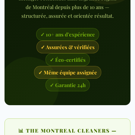
de Montréal depuis plus de 10 ans —
structurée, assurée et orientée résultat.
✓ 10+ ans d’expérience
✓ Assurées & vérifiées
✓ Éco-certifiés
✓ Même équipe assignée
✓ Garantie 24h
📊 THE MONTREAL CLEANERS —