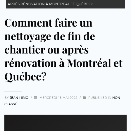
APRÈS RÉNOVATION À MONTRÉAL ET QUÉBEC?
Comment faire un
nettoyage de fin de
chantier ou après
rénovation à Montréal et
Québec?
BY
JEAN-HIMO
/
MERCREDI, 18 MAI 2022
/
PUBLISHED IN
NON
CLASSÉ