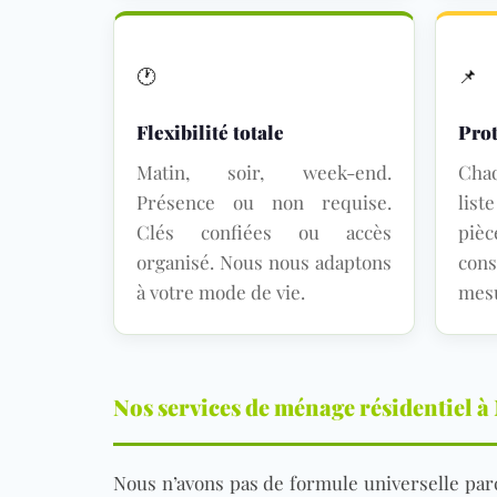
🕐
📌
Flexibilité totale
Prot
Matin, soir, week-end.
Chaq
Présence ou non requise.
list
Clés confiées ou accès
piè
organisé. Nous nous adaptons
con
à votre mode de vie.
mesu
Nos services de ménage résidentiel à
Nous n’avons pas de formule universelle parc