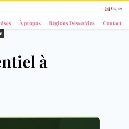
English
hises
À propos
Régions Desservies
Contact
E
ntiel à