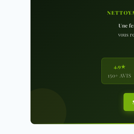
NETTOYA
Une f
vous r
4,9★
150+ AVIS