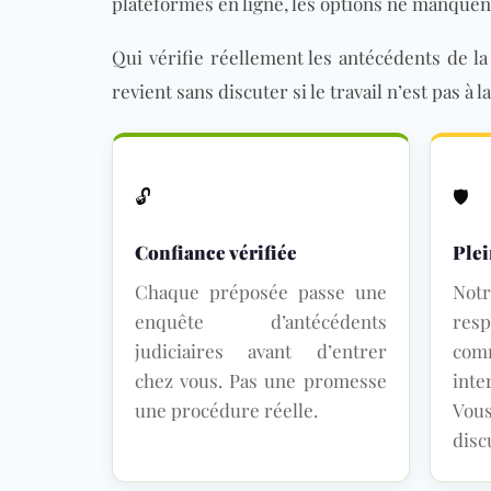
plateformes en ligne, les options ne manquent p
Qui vérifie réellement les antécédents de 
revient sans discuter si le travail n’est pas 
🔓
🛡
Confiance vérifiée
Ple
Chaque préposée passe une
No
enquête d’antécédents
res
judiciaires avant d’entrer
com
chez vous. Pas une promesse
inte
une procédure réelle.
Vou
disc