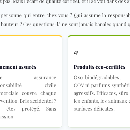
as. Mais l’écart de qualité est réel, et il se voit dans des 
la personne qui entre chez vous ? Qui assume la responsa
à la hauteur ? Ces questions-là ne sont jamais banales quand
🌿
inement assurés
Produits éco-certifiés
tre assurance
Oxo-biodégradables
ponsabilité civile
COV
ni parfums synthét
merciale couvre chaque
agressifs. Efficaces, sûrs
rvention. Bris accidentel ?
les enfants, les animaux e
s êtes protégé. Sans
surfaces délicates.
ussion.