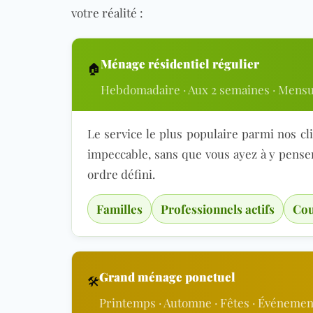
votre réalité :
Ménage résidentiel régulier
🏠
Hebdomadaire · Aux 2 semaines · Mensu
Le service le plus populaire parmi nos c
impeccable, sans que vous ayez à y penser.
ordre défini.
Familles
Professionnels actifs
Cou
Grand ménage ponctuel
🛠
Printemps · Automne · Fêtes · Événemen