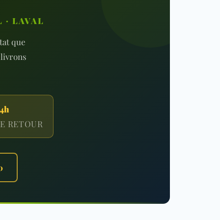
 · LAVAL
ltat que
livrons
4h
E RETOUR
0