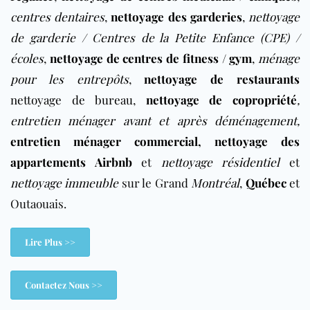
centres dentaires
,
nettoyage des garderies
,
nettoyage
de garderie / Centres de la Petite Enfance (CPE) /
écoles
,
nettoyage de centres de fitness / gym
,
ménage
pour les entrepôts
,
nettoyage de restaurants
nettoyage de bureau
,
nettoyage de copropriété
,
entretien ménager avant et après déménagement
,
entretien ménager commercial
,
nettoyage des
appartements Airbnb
et
nettoyage résidentiel
et
nettoyage immeuble
sur le Grand
Montréal
,
Québec
et
Outaouais.
Lire Plus >>
Contactez Nous >>