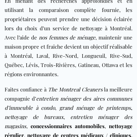
En menant des recherches approfondies et en
utilisant la comparaison complète fournie, les
propriétaires peuvent prendre une décision éclairée
lors du choix d’un service de nettoyage à Montréal.
Avec l’aide de
nos femmes de ménage
, maintenir une
maison propre et fraîche devient un objectif réalisable
à Montréal, Laval, Rive-Nord, Longueuil, Rive-Sud,
Québec, Lévis, Trois-Rivières, Gatineau, Ottawa et les
régions environnantes.
Faites confiance à
The Montreal Cleaners
la
meilleure
compagnie d’
entretien ménager des aires communes
d’immeuble à condo
,
grand ménage de printemps
,
nettoyage de bureaux
,
entretien ménager des
magasins
,
concessionnaires automobiles
,
nettoyage
régulier
,
nettoyage de centres médicaux / cliniques
,