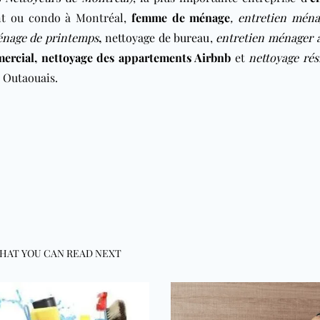
t ou condo à Montréal,
femme de ménage
,
entretien ména
nage de printemps
,
nettoyage de bureau
,
entretien ménager a
ercial
,
nettoyage des appartements Airbnb
et
nettoyage rés
 Outaouais.
HAT YOU CAN READ NEXT