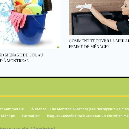
COMMENT TROUVER LA MEILL
FEMME DE MÉNAGE?
ND MÉNAGE DU SOL AU
D À MONTRÉAL
 et Commercial
À propos – The Montreal Cleaners (Les Nettoyeurs de Mon
e Ménage
Formation
Blogue: Conseils Pratiques pour un Entretien Mé