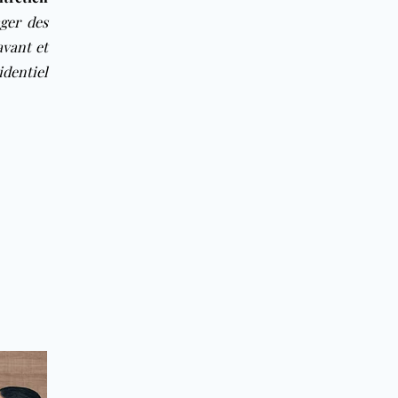
ger des
vant et
identiel