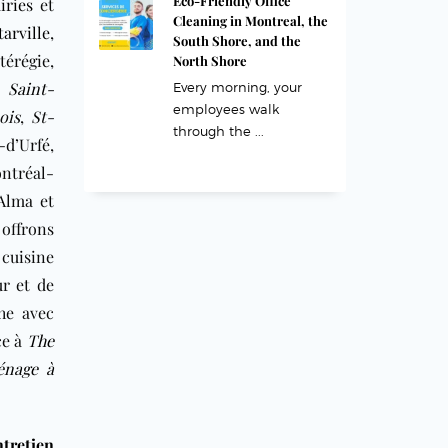
Eco-Friendly Office
iries
et
Cleaning in Montreal, the
arville
,
South Shore, and the
érégie,
North Shore
,
Saint-
Every morning, your
employees walk
ois
,
St-
through the ...
-d’Urfé,
ntréal-
Alma et
offrons
 cuisine
ur et de
he avec
ce à
The
énage à
ntretien