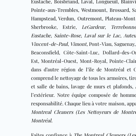
Eustache
,
Boisbriand
,
Laval
,
Longueuil
,
Blainvi
Pointe-aux-Trembles
,
Westmount
,
Brossard
,
S
Hampstead
,
Verdun
,
Outremont
,
Plateau-Mont
Sherbrooke, Estrie,
LeGardeur
,
Terrebonn
Eustache
,
Sainte-Rose
,
Laval sur le Lac
,
Auteu
Vincent-de-Paul
,
Vimont,
Pont-Viau, Saguenay, 
Beaconsfield, Côte-Saint-Luc, Dollard-des-O
Est, Montréal-Ouest, Mont-Royal, Pointe-Clai
dans d’autre région de l’île de Montréal et 
comprend le nettoyage de tous les armoires, tiro
et salle de bains, lavage de murs et plafonds,
l’extérieur. Notre équipe composée de hom
responsabilité. Chaque lieu à votre maison, ap
Montreal Cleaners (Les Nettoyeurs de Montré
Montréal
.
Faites confiance à
The Montreal Cleaners (Les