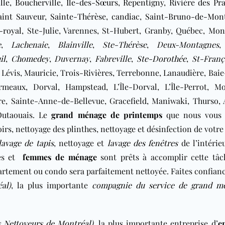
lle
,
Boucherville
,
Île-des-Sœurs
,
Repentigny
,
Rivière des Pra
aint Sauveur
,
Sainte-Thérèse
,
candiac
,
Saint-Bruno-de-Mont
-royal
,
Ste-Julie, Varennes, St-Hubert,
Granby, Québec, Mont
e
,
Lachenaie
,
Blainville
,
Ste-Thérèse
,
Deux-Montagnes
il
,
Chomedey
,
Duvernay
,
Fabreville
,
Ste-Dorothée
,
St-Franç
Lévis, Mauricie, Trois-Rivières, Terrebonne, Lanaudière, Baie
rmeaux, Dorval, Hampstead, L’Île-Dorval, L’Île-Perrot, Mo
re, Sainte-Anne-de-Bellevue, Gracefield, Maniwaki, Thurso, 
Outaouais
. Le
grand ménage de printemps
que nous vous 
irs, nettoyage des plinthes, nettoyage et désinfection de votre
lavage de tapis
, nettoyage et
lavage des fenêtres
de l’intérie
mes et
femmes de ménage
sont prêts à accomplir cette tâc
partement ou condo sera parfaitement nettoyée. Faites confian
al)
, la plus importante
compagnie du service de grand m
 Nettoyeurs de Montréal)
, la plus importante entreprise d’
e