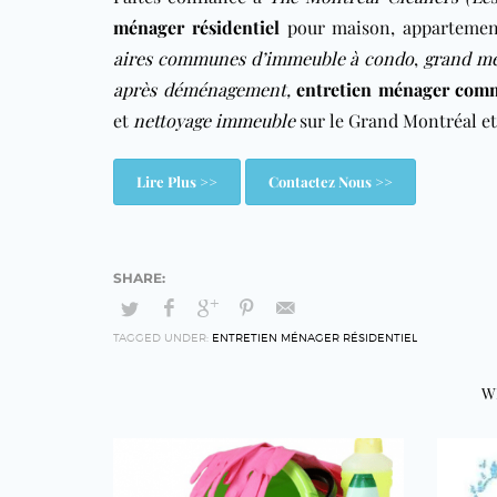
ménager résidentiel
pour maison, appartemen
aires communes d’immeuble à condo
,
grand mé
après déménagement
,
entretien ménager comm
et
nettoyage immeuble
sur le Grand Montréal et
Lire Plus >>
Contactez Nous >>
TAGGED UNDER:
ENTRETIEN MÉNAGER RÉSIDENTIEL
W