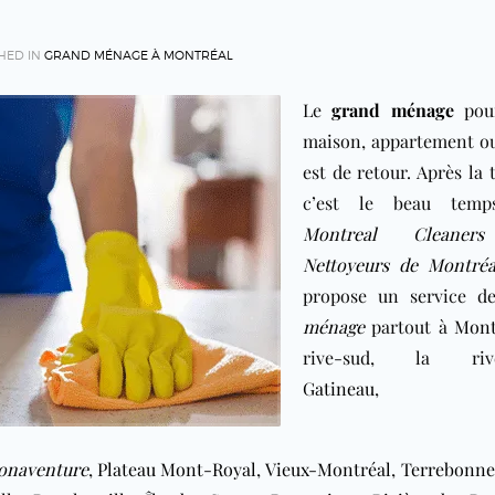
HED IN
GRAND MÉNAGE À MONTRÉAL
Le
grand ménage
pour
maison, appartement o
est de retour. Après la
c’est le beau tem
Montreal Cleaner
Nettoyeurs de Montréa
propose un service 
ménage
partout à
Mont
rive-sud, la rive
Gatineau
,
onaventure
,
Plateau Mont-Royal
,
Vieux-Montréal
,
Terrebonne