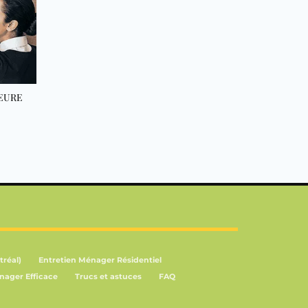
EURE
tréal)
Entretien Ménager Résidentiel
nager Efficace
Trucs et astuces
FAQ