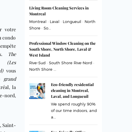
Living Room Cleaning Services in
Montreal
Montreal · Laval · Longueuil · North
Shore · So...
 votre
u condo
Professional Window Cleaning on the
 tempête
South Shore, North Shore, Laval &
ps.
The
West Island
s (Les
Rive-Sud · South Shore Rive-Nord ·
North Shore ...
l)
vous
de
grand
Eco-friendly residential
réal
, la
cleaning in Montreal,
-nord,
Laval, and Longueuil
We spend roughly 90%
of our time indoors, and
a...
,
Saint-