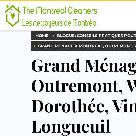
HOME
BLOGUE: CONSEILS PRATIQUES POU
GRAND MÉNAGE À MONTRÉAL, OUTREMONT, W
Grand Ménage
Outremont, W
Dorothée, Vim
Longueuil