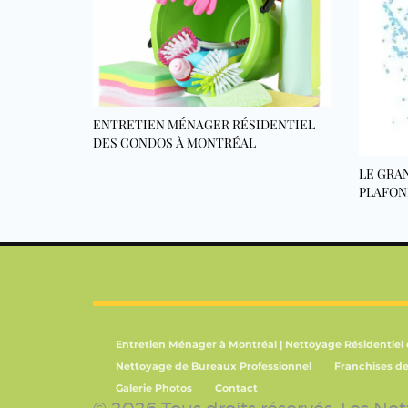
ENTRETIEN MÉNAGER RÉSIDENTIEL
DES CONDOS À MONTRÉAL
LE GRA
PLAFON
Entretien Ménager à Montréal | Nettoyage Résidentiel
Nettoyage de Bureaux Professionnel
Franchises d
Galerie Photos
Contact