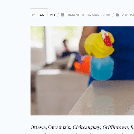
BY
JEAN-HIMO
/
DIMANCHE, 04 MARS 2018
/
PUBLIS
Ottawa
,
Outaouais
,
Châteauguay
,
Griffintown
,
B