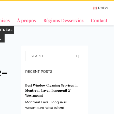
English
hises
À propos
Régions Desservies
Contact
NTRÉAL
L
e-
RECENT POSTS
Best Window Cleaning Services in
Montreal, Laval, Longueuil &
Westmount
Montreal Laval Longueuil
Westmount West Island ...