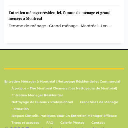
Entretien ménager résidentiel, femme de ménage et grand
ménage à Montréal
Femme de ménage · Grand ménage · Montréal · Lon...
Entretien Ménager à Montréal | Nettoyage Résidentiel et Commercial
À propos – The Montreal Cleaners (Les Nettoyeurs de Montréal)
Entretien Ménager Résidentiel
Nettoyage de Bureaux Professionnel
Franchises de Ménage
Formation
Blogue: Conseils Pratiques pour un Entretien Ménager Efficace
Trucs et astuces
FAQ
Galerie Photos
Contact