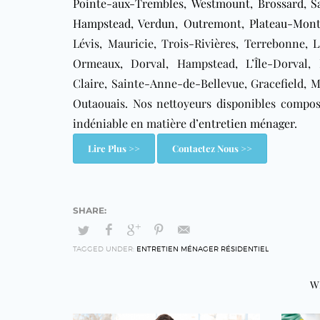
Pointe-aux-Trembles
,
Westmount
,
Brossard
,
S
Hampstead
,
Verdun
,
Outremont
,
Plateau-Mont
Lévis, Mauricie, Trois-Rivières, Terrebonne, 
Ormeaux, Dorval, Hampstead, L’Île-Dorval, 
Claire, Sainte-Anne-de-Bellevue, Gracefield, M
Outaouais. Nos nettoyeurs disponibles comp
indéniable en matière d’
entretien ménager
.
Lire Plus >>
Contactez Nous >>
TAGGED UNDER:
ENTRETIEN MÉNAGER RÉSIDENTIEL
W