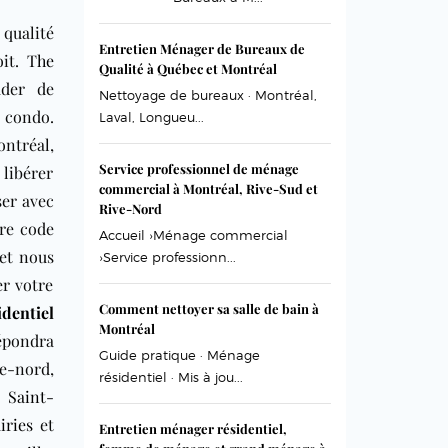
qualité
Entretien Ménager de Bureaux de
oit.
The
Qualité à Québec et Montréal
ader de
Nettoyage de bureaux · Montréal,
 condo.
Laval, Longueu...
ontréal,
Service professionnel de ménage
 libérer
commercial à Montréal, Rive-Sud et
ser avec
Rive-Nord
tre code
Accueil ›Ménage commercial
 et nous
›Service professionn...
er votre
Comment nettoyer sa salle de bain à
identiel
Montréal
répondra
Guide pratique · Ménage
ve-nord,
résidentiel · Mis à jou...
,
Saint-
iries
et
Entretien ménager résidentiel,