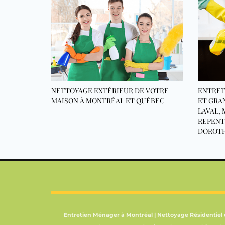
NETTOYAGE EXTÉRIEUR DE VOTRE
ENTRET
MAISON À MONTRÉAL ET QUÉBEC
ET GRA
LAVAL,
REPENT
DOROT
Entretien Ménager à Montréal | Nettoyage Résidentiel