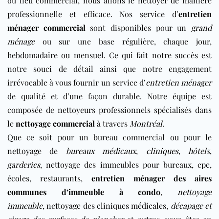
ou lieu commercial, nous allons le nettoyer de manière
professionnelle et efficace. Nos service d’
entretien
ménager commercial
sont disponibles pour un
grand
ménage
ou sur une base régulière, chaque jour,
hebdomadaire ou mensuel. Ce qui fait notre succès est
notre souci de détail ainsi que notre engagement
irrévocable à vous fournir un service d’
entretien ménager
de qualité et d’une façon durable. Notre équipe est
composée de nettoyeurs professionnels spécialisés dans
le
nettoyage commercial
à travers
Montréal
.
Que ce soit pour un bureau commercial ou pour le
nettoyage de
bureaux médicaux
,
cliniques
,
hôtels
,
garderies
,
nettoyage des immeubles pour bureaux
,
cpe
,
écoles
,
restaurants
,
entretien ménager des aires
communes d’immeuble à condo
,
nettoyage
immeuble
,
nettoyage des cliniques médicales
,
décapage et