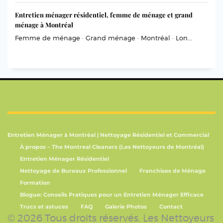
Entretien ménager résidentiel, femme de ménage et grand
ménage à Montréal
Femme de ménage · Grand ménage · Montréal · Lon...
Entretien Ménager à Montréal | Nettoyage Résidentiel et Commercial
À propos – The Montreal Cleaners (Les Nettoyeurs de Montréal)
Entretien Ménager Résidentiel
Nettoyage de Bureaux Professionnel
Franchises de Ménage
Formation
Blogue: Conseils Pratiques pour un Entretien Ménager Efficace
Trucs et astuces
FAQ
Galerie Photos
Contact
© 2026 Tous droits réservés. Les Nettoyeurs