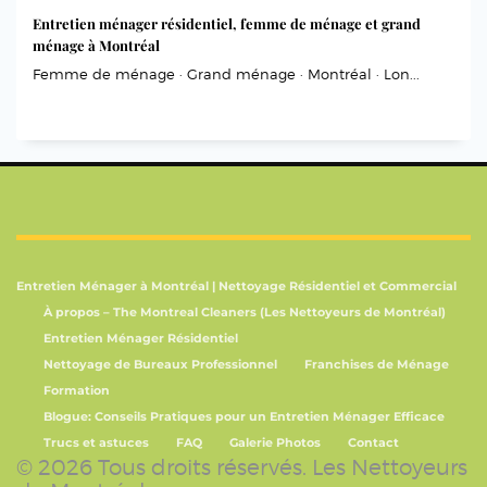
Entretien ménager résidentiel, femme de ménage et grand
ménage à Montréal
Femme de ménage · Grand ménage · Montréal · Lon...
Entretien Ménager à Montréal | Nettoyage Résidentiel et Commercial
À propos – The Montreal Cleaners (Les Nettoyeurs de Montréal)
Entretien Ménager Résidentiel
Nettoyage de Bureaux Professionnel
Franchises de Ménage
Formation
Blogue: Conseils Pratiques pour un Entretien Ménager Efficace
Trucs et astuces
FAQ
Galerie Photos
Contact
© 2026 Tous droits réservés. Les Nettoyeurs