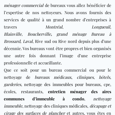
ménager commercial
de bureaux vous allez bénéficier de
l’expertise de nos nettoyeurs. Nous avons fournis des
services de qualité à un grand nombre d’entreprises à
travers
Montréal
,
Longueuil
,
Blainville
,
Boucherville
,
grand ménage Bureau à
Brossard,
Laval
, Rive sud ou Rive nord
depuis plus d’une
décennie. Vos bureaux vont être propres et bien organisés
une autre fois donnant l’image d’une entreprise
professionnelle et accueillante.
Que ce soit pour un bureau commercial ou pour le
nettoyage de
bureaux médicaux
,
cliniques
,
hôtels
,
garderies
,
nettoyage des immeubles pour bureaux
,
cpe
,
écoles
,
restaurants
,
entretien ménager des aires
communes d’immeuble à condo
,
nettoyage
immeuble
,
nettoyage des cliniques médicales
,
décapage et
cirage des surfaces de plancher
et autres, vous êtes en