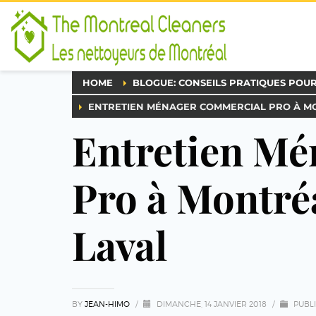
HOME
BLOGUE: CONSEILS PRATIQUES POU
ENTRETIEN MÉNAGER COMMERCIAL PRO À MO
Entretien M
Pro à Montréa
Laval
BY
JEAN-HIMO
/
DIMANCHE, 14 JANVIER 2018
/
PUBL