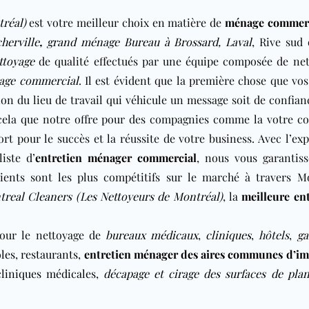
réal)
est votre meilleur choix en matière de
ménage commerc
herville
,
grand ménage Bureau à Brossard,
Laval
, Rive sud
ttoyage
de qualité effectués par une équipe composée de net
age commercial
. Il est évident que la première chose que vos
ion du lieu de travail qui véhicule un message soit de confian
 cela que notre offre pour des compagnies comme la votre c
ort pour le succès et la réussite de votre business. Avec l’ex
iste d’
entretien ménager commercial
, nous vous garantiss
lients sont les plus compétitifs sur le marché à travers Mo
real Cleaners (Les Nettoyeurs de Montréal)
, la
meilleure en
our le nettoyage de
bureaux médicaux
,
cliniques
,
hôtels
,
ga
les
,
restaurants
,
entretien ménager des aires communes d’i
cliniques médicales
,
décapage et cirage des surfaces de pla