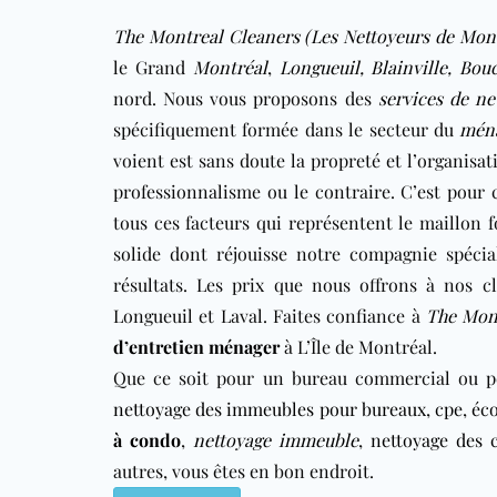
The Montreal Cleaners (Les Nettoyeurs de Mont
le Grand
Montréal
,
Longueuil
,
Blainville
,
Bouc
nord
. Nous vous proposons des
services de ne
spécifiquement formée dans le secteur du
mén
voient est sans doute la propreté et l’organisat
professionnalisme ou le contraire. C’est pour
tous ces facteurs qui représentent le maillon f
solide dont réjouisse notre compagnie spécial
résultats. Les prix que nous offrons à nos c
Longueuil et Laval. Faites confiance à
The Mont
d’entretien ménager
à L’Île de Montréal.
Que ce soit pour un bureau commercial ou p
nettoyage des immeubles pour bureaux
,
cpe
,
éco
à condo
,
nettoyage immeuble
,
nettoyage des 
autres, vous êtes en bon endroit.