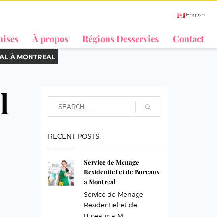
English
hises
À propos
Régions Desservies
Contact
AL À MONTREAL
l
RECENT POSTS
Service de Menage
Residentiel et de Bureaux
a Montreal
Service de Menage
Residentiel et de
Bureaux a M...