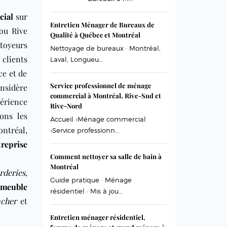
ial
sur
Entretien Ménager de Bureaux de
 ou Rive
Qualité à Québec et Montréal
toyeurs
Nettoyage de bureaux · Montréal,
 clients
Laval, Longueu...
ce et de
Service professionnel de ménage
onsidère
commercial à Montréal, Rive-Sud et
périence
Rive-Nord
ons les
Accueil ›Ménage commercial
ntréal,
›Service professionn...
treprise
Comment nettoyer sa salle de bain à
Montréal
rderies
,
Guide pratique · Ménage
mmeuble
résidentiel · Mis à jou...
ncher
et
Entretien ménager résidentiel,