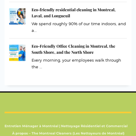
Eco-friendly residential cleaning in Montreal,
Laval, and Longueuil
We spend roughly 90% of our time indoors, and
a...
Eco-Friendly Office Cleaning in Montreal, the
South Shore, and the North Shore
Every morning, your employees walk through
the ...
Entretien Ménager à Montréal | Nettoyage Résidentiel et Commercial
À propos – The Montreal Cleaners (Les Nettoyeurs de Montréal)