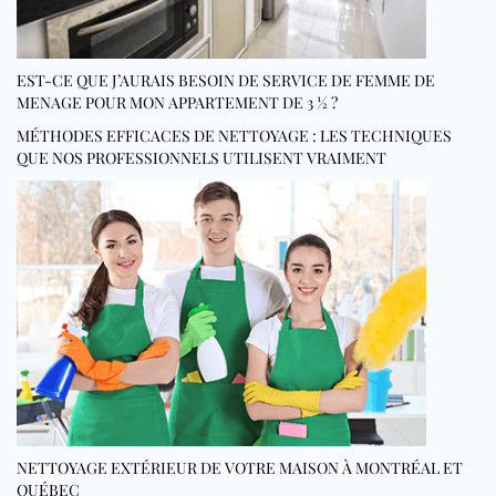
EST-CE QUE J’AURAIS BESOIN DE SERVICE DE FEMME DE
MENAGE POUR MON APPARTEMENT DE 3 ½ ?
MÉTHODES EFFICACES DE NETTOYAGE : LES TECHNIQUES
QUE NOS PROFESSIONNELS UTILISENT VRAIMENT
NETTOYAGE EXTÉRIEUR DE VOTRE MAISON À MONTRÉAL ET
QUÉBEC