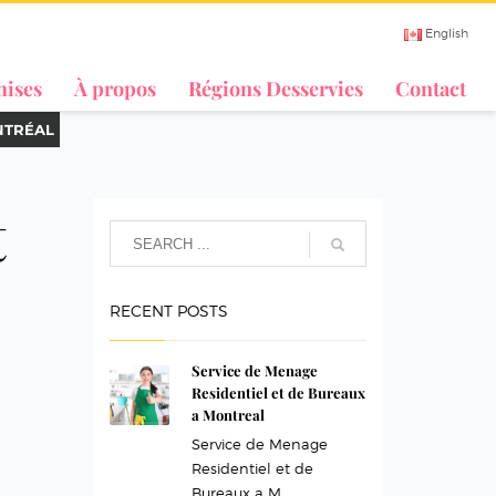
English
hises
À propos
Régions Desservies
Contact
NTRÉAL
t
RECENT POSTS
Service de Menage
Residentiel et de Bureaux
a Montreal
Service de Menage
Residentiel et de
Bureaux a M...