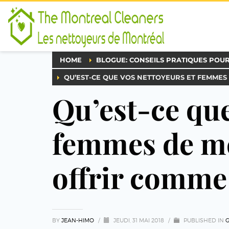
HOME
BLOGUE: CONSEILS PRATIQUES POU
QU’EST-CE QUE VOS NETTOYEURS ET FEMMES
Qu’est-ce que
femmes de m
offrir comme
BY
JEAN-HIMO
/
JEUDI, 31 MAI 2018
/
PUBLISHED IN