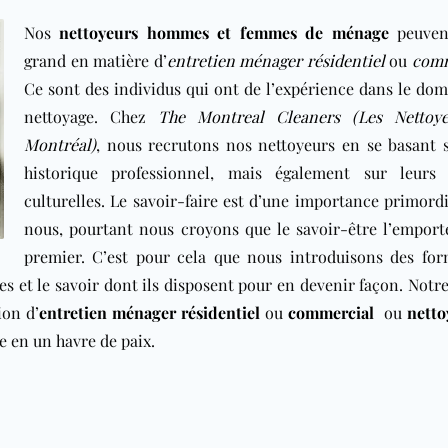
Nos
nettoyeurs hommes et femmes de ménage
peuvent
grand en matière d’
entretien ménager résidentiel
ou
comm
Ce sont des individus qui ont de l’expérience dans le do
nettoyage. Chez
The Montreal Cleaners (Les Nettoy
Montréal)
, nous recrutons nos nettoyeurs en se basant s
historique professionnel, mais également sur leurs 
culturelles. Le savoir-faire est d’une importance primord
nous, pourtant nous croyons que le savoir-être l’emport
premier. C’est pour cela que nous introduisons des for
s et le savoir dont ils disposent pour en devenir façon. Notr
ion d’
entretien ménager résidentiel
ou
commercial
ou
netto
e en un havre de paix.