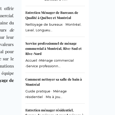
 offrir
Entretien Ménager de Bureaux de
ercial
.
Qualité à Québec et Montréal
maine du
Nettoyage de bureaux · Montréal,
eurs de
Laval, Longueu...
ur leur
Service professionnel de ménage
valeurs
commercial à Montréal, Rive-Sud et
ial pour
Rive-Nord
e sur le
Accueil ›Ménage commercial
mations
›Service professionn...
e équipe
Comment nettoyer sa salle de bain à
yage de
Montréal
Guide pratique · Ménage
résidentiel · Mis à jou...
Entretien ménager résidentiel,