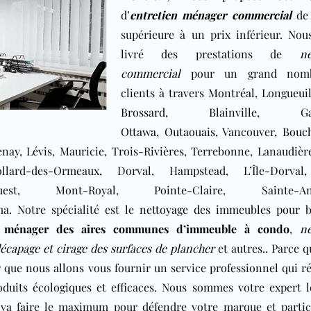
d’
entretien ménager commercial
de
supérieure à un prix inférieur. Nou
livré des prestations de
ne
commercial
pour un grand nom
clients à travers
Montréal
,
Longueui
Brossard
,
Blainville
,
G
Ottawa
,
Outaouais
, Vancouver,
Bouch
nay, Lévis, Mauricie, Trois-Rivières, Terrebonne, Lanaudièr
llard-des-Ormeaux, Dorval, Hampstead, L’Île-Dorval,
uest, Mont-Royal, Pointe-Claire, Sainte-An
ma. Notre spécialité est le
nettoyage des immeubles pour 
n ménager des aires communes d’immeuble à condo
,
ne
écapage et cirage des surfaces de plancher
et autres.. Parce 
 que nous allons vous fournir un service professionnel qui 
oduits écologiques et efficaces. Nous sommes votre expert l
va faire le maximum pour défendre votre marque et partic