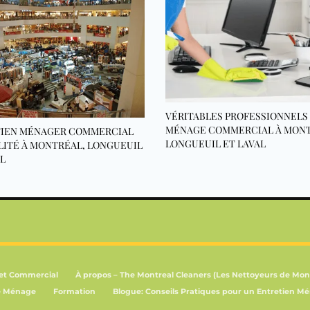
VÉRITABLES PROFESSIONNELS
MÉNAGE COMMERCIAL À MONT
IEN MÉNAGER COMMERCIAL
LONGUEUIL ET LAVAL
LITÉ À MONTRÉAL, LONGUEUIL
AL
 et Commercial
À propos – The Montreal Cleaners (Les Nettoyeurs de Mon
e Ménage
Formation
Blogue: Conseils Pratiques pour un Entretien Mé