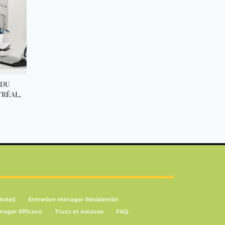
 DU
RÉAL,
tréal)
Entretien Ménager Résidentiel
nager Efficace
Trucs et astuces
FAQ