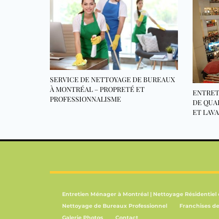
SERVICE DE NETTOYAGE DE BUREAUX
À MONTRÉAL – PROPRETÉ ET
ENTRET
PROFESSIONNALISME
DE QUA
ET LAV
Entretien Ménager à Montréal | Nettoyage Résidentiel
Nettoyage de Bureaux Professionnel
Franchises d
Galerie Photos
Contact