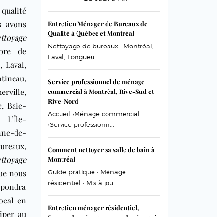
 qualité
s avons
Entretien Ménager de Bureaux de
Qualité à Québec et Montréal
ttoyage
Nettoyage de bureaux · Montréal,
bre de
Laval, Longueu...
l
,
Laval
,
atineau
,
Service professionnel de ménage
erville
,
commercial à Montréal, Rive-Sud et
Rive-Nord
e, Baie-
Accueil ›Ménage commercial
 L’Île-
›Service professionn...
ne-de-
bureaux
,
Comment nettoyer sa salle de bain à
ttoyage
Montréal
que nous
Guide pratique · Ménage
résidentiel · Mis à jou...
répondra
ocal en
Entretien ménager résidentiel,
iper au