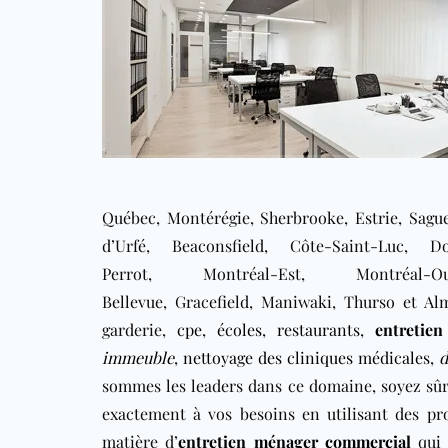
Québec, Montérégie, Sherbrooke, Estrie, Sague
d’Urfé, Beaconsfield, Côte-Saint-Luc, Do
Perrot, Montréal-Est, Montréal-O
Bellevue, Gracefield, Maniwaki, Thurso et Al
garderie,
cpe
,
écoles
,
restaurants
,
entretie
immeuble
,
nettoyage des cliniques médicales
,
d
sommes les leaders dans ce domaine, soyez sûr
exactement à vos besoins en utilisant des pr
matière d’
entretien ménager commercial
qui 