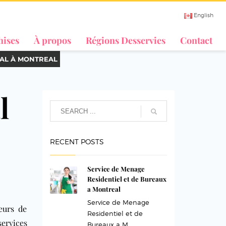
English
hises
À propos
Régions Desservies
Contact
AL À MONTREAL
l
RECENT POSTS
Service de Menage
Residentiel et de Bureaux
a Montreal
Service de Menage
eurs de
Residentiel et de
rvices
Bureaux a M...