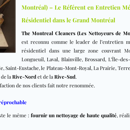
Montréal) – Le Référent en Entretien M
Résidentiel dans le Grand Montréal
The Montreal Cleaners (Les Nettoyeurs de Mo
est reconnu comme le leader de l’entretien 
résidentiel dans une large zone couvrant Mo
Longueuil,
Laval
,
Blainville
,
Brossard
,
L’Île-des
le
,
Saint-Eustache
, le
Plateau-Mont-Royal
, La Prairie,
Terr
 de la
Rive-Nord
et de la
Rive-Sud
.
sfaction de nos clients fait notre renommée.
rréprochable
este le même :
fournir un nettoyage de haute qualité
, réal