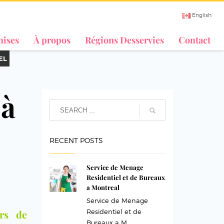
English
hises
À propos
Régions Desservies
Contact
EL
 à
RECENT POSTS
Service de Menage
Residentiel et de Bureaux
a Montreal
Service de Menage
urs de
Residentiel et de
Bureaux a M...