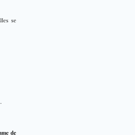
lles se
.
mme de