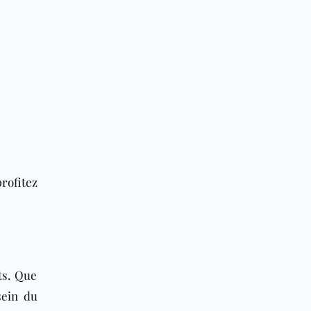
rofitez
ts. Que
sein du