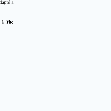
adapté à
e à
The