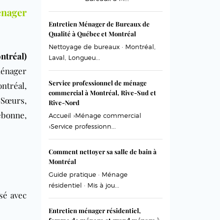
énager
Entretien Ménager de Bureaux de
Qualité à Québec et Montréal
Nettoyage de bureaux · Montréal,
ntréal)
Laval, Longueu...
ménager
Service professionnel de ménage
ntréal,
commercial à Montréal, Rive-Sud et
-Sœurs
,
Rive-Nord
ebonne
,
Accueil ›Ménage commercial
›Service professionn...
Comment nettoyer sa salle de bain à
Montréal
Guide pratique · Ménage
résidentiel · Mis à jou...
isé avec
Entretien ménager résidentiel,