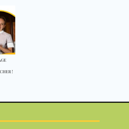
AGE
I
 CHER !