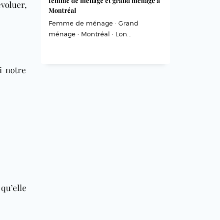
femme de ménage et grand ménage à
voluer,
Montréal
Femme de ménage · Grand
ménage · Montréal · Lon...
i notre
qu’elle