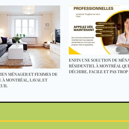
ENFIN UNE SOLUTION DE MÉN
RÉSIDENTIEL À MONTRÉAL QU
DÉCHIRE, FACILE ET PAS TROP
IEN MÉNAGER ET FEMMES DE
 À MONTRÉAL, LAVAL ET
UIL