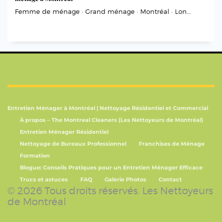
Femme de ménage · Grand ménage · Montréal · Lon...
Entretien Ménager à Montréal | Nettoyage Résidentiel et Commercial
À propos – The Montreal Cleaners (Les Nettoyeurs de Montréal)
Entretien Ménager Résidentiel
Nettoyage de Bureaux Professionnel
Franchises de Ménage
Formation
Blogue: Conseils Pratiques pour un Entretien Ménager Efficace
Trucs et astuces
FAQ
Galerie Photos
Contact
© 2026 Tous droits réservés. Les Nettoyeurs
de Montréal