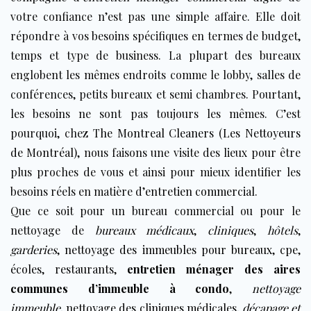
votre confiance n’est pas une simple affaire. Elle doit
répondre à vos besoins spécifiques en termes de budget,
temps et type de business. La plupart des bureaux
englobent les mêmes endroits comme le lobby, salles de
conférences, petits bureaux et semi chambres. Pourtant,
les besoins ne sont pas toujours les mêmes. C’est
pourquoi, chez
The Montreal Cleaners (Les Nettoyeurs
de Montréal)
, nous faisons une visite des lieux pour être
plus proches de vous et ainsi pour mieux identifier les
besoins réels en matière d’
entretien commercial
.
Que ce soit pour un bureau commercial ou pour le
nettoyage de
bureaux médicaux
,
cliniques
,
hôtels
,
garderies
,
nettoyage des immeubles pour bureaux
,
cpe
,
écoles
,
restaurants
,
entretien ménager des aires
communes d’immeuble à condo
,
nettoyage
immeuble
,
nettoyage des cliniques médicales
,
décapage et