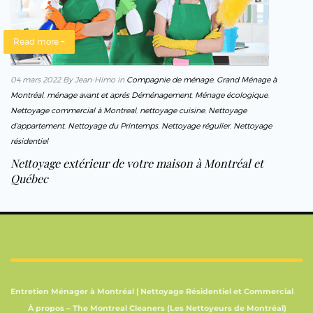
Read more +
04 mars 2022
By Jean-Himo
in
Compagnie de ménage
,
Grand Ménage à
Montréal
,
ménage avant et aprés Déménagement
,
Ménage écologique
,
Nettoyage commercial à Montreal
,
nettoyage cuisine
,
Nettoyage
d’appartement
,
Nettoyage du Printemps
,
Nettoyage régulier
,
Nettoyage
résidentiel
Nettoyage extérieur de votre maison à Montréal et
Québec
Entretien Ménager à Montréal | Nettoyage Résidentiel et Commercial
À propos – The Montreal Cleaners (Les Nettoyeurs de Montréal)