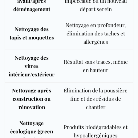
avant/après
impeccable ou un nouveau
déménagement
départ serein
Nettoyage en profondeur,
Nettoyage des
élimination des taches et
tapis et moquettes
allergènes
Nettoyage des
Résultat sans traces, même
vitres
en hauteur
intérieur/extérieur
Nettoyage après
Élimination de la poussière
construction ou
fine et des résidus de
rénovation
chantier
Nettoyage
Produits biodégradables et
écologique (green
hypoallergéniques