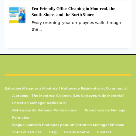
Eco-Friendly Office Cleaning in Montreal, the
South Shore, and the North Shore
Every morning, your employees walk through
the ...
Entretien Ménager à Montréal | Nettoyage Résidentiel et Commercial
À propos – The Montreal Cleaners (Les Nettoyeurs de Montréal)
Entretien Ménager Résidentiel
Nettoyage de Bureaux Professionnel
Franchises de Ménage
Formation
Blogue: Conseils Pratiques pour un Entretien Ménager Efficace
Trucs et astuces
FAQ
Galerie Photos
Contact