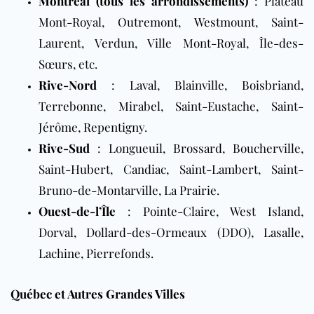
Montréal (tous les arrondissements)
:
Plateau
Mont-Royal
,
Outremont
,
Westmount
,
Saint-
Laurent
,
Verdun
,
Ville Mont-Royal
,
Île-des-
Sœurs
, etc.
Rive-Nord
:
Laval
,
Blainville
,
Boisbriand
,
Terrebonne
,
Mirabel
,
Saint-Eustache
,
Saint-
Jérôme
,
Repentigny
.
Rive-Sud
:
Longueuil
,
Brossard
,
Boucherville
,
Saint-Hubert
,
Candiac
,
Saint-Lambert
,
Saint-
Bruno-de-Montarville
,
La Prairie
.
Ouest-de-l’Île
:
Pointe-Claire
,
West Island
,
Dorval
,
Dollard-des-Ormeaux (DDO)
,
Lasalle
,
Lachine
,
Pierrefonds
.
Québec et Autres Grandes Villes