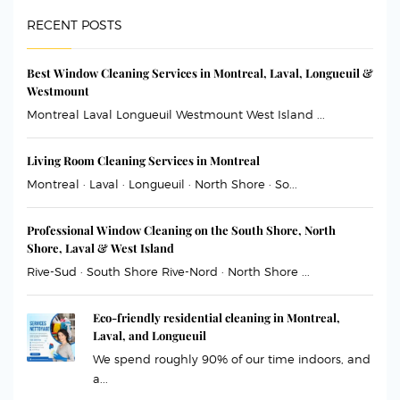
RECENT POSTS
Best Window Cleaning Services in Montreal, Laval, Longueuil &
Westmount
Montreal Laval Longueuil Westmount West Island ...
Living Room Cleaning Services in Montreal
Montreal · Laval · Longueuil · North Shore · So...
Professional Window Cleaning on the South Shore, North
Shore, Laval & West Island
Rive-Sud · South Shore Rive-Nord · North Shore ...
Eco-friendly residential cleaning in Montreal,
Laval, and Longueuil
We spend roughly 90% of our time indoors, and
a...