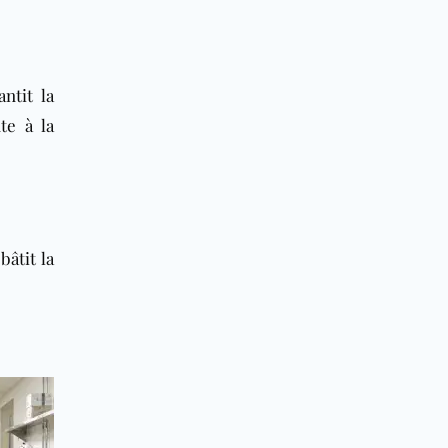
ntit la
te à la
bâtit la