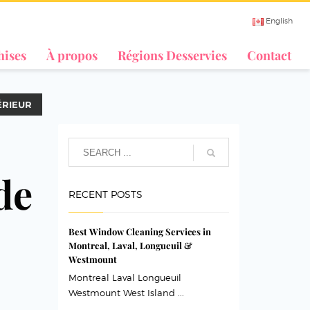
English
hises
À propos
Régions Desservies
Contact
ÉRIEUR
de
RECENT POSTS
Best Window Cleaning Services in
Montreal, Laval, Longueuil &
Westmount
Montreal Laval Longueuil
Westmount West Island ...