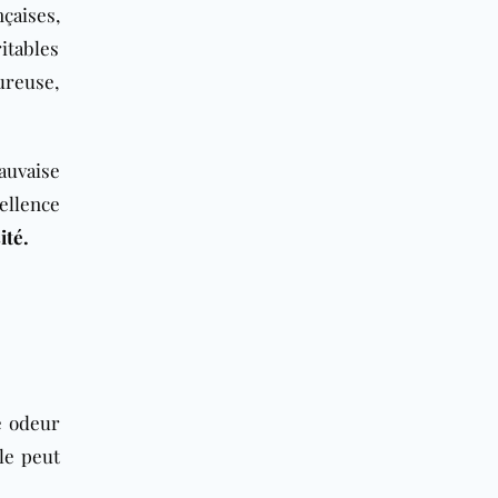
çaises,
itables
ureuse,
auvaise
ellence
ité.
e odeur
ble peut