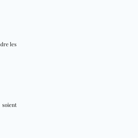
ndre les
 soient