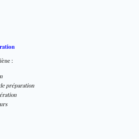
aration
iène :
n
 de préparation
ération
eurs