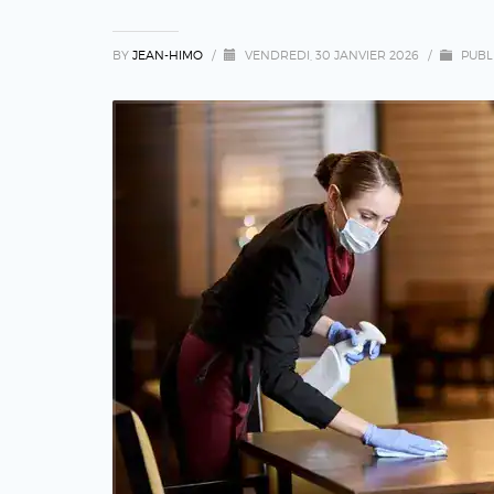
BY
JEAN-HIMO
/
VENDREDI, 30 JANVIER 2026
/
PUBL