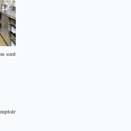
on sont
omptoir