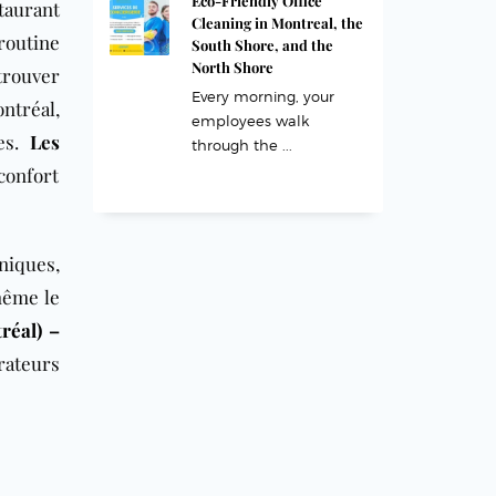
Eco-Friendly Office
taurant
Cleaning in Montreal, the
outine
South Shore, and the
North Shore
rouver
Every morning, your
ntréal,
employees walk
es.
Les
through the ...
 confort
niques,
 même le
tréal)
–
rateurs