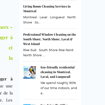
Living Room Cleaning Services in
Montreal
Montreal · Laval · Longueuil · North
Shore · So...
ners –
Professional Window Cleaning on the
nger à
South Shore, North Shore, Laval &
West Island
r et
Rive-Sud · South Shore Rive-Nord ·
North Shore ...
de la
Eco-friendly residential
cleaning in Montreal,
Laval, and Longueuil
nger à
We spend roughly 90%
ue une
of our time indoors, and
e de la
a...
e. Les