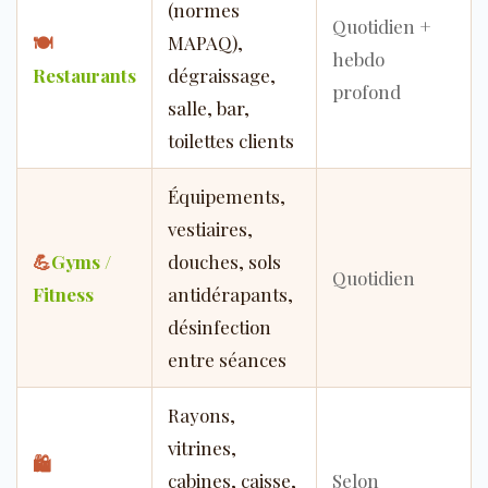
(normes
Quotidien +
🍽
MAPAQ),
hebdo
Restaurants
dégraissage,
profond
salle, bar,
toilettes clients
Équipements,
vestiaires,
💪
Gyms /
douches, sols
Quotidien
Fitness
antidérapants,
désinfection
entre séances
Rayons,
vitrines,
🛍
cabines, caisse,
Selon