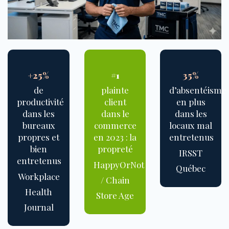
+25%
#1
35%
de
plainte
d’absentéisme
productivité
client
en plus
dans les
dans le
dans les
bureaux
commerce
locaux mal
propres et
en 2023 : la
entretenus
bien
propreté
I
RSST
entretenus
HappyOrNot
Québec
Workplace
/ Chain
Health
Store Age
Journal