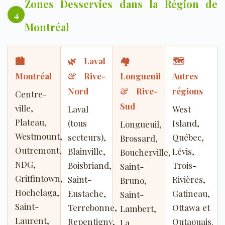
Zones Desservies dans la Région de
4
Montréal
🏙
🌿
Laval
🏘
🗺
Montréal
& Rive-
Longueuil
Autres
Nord
& Rive-
régions
Centre-
Sud
ville,
Laval
West
Plateau,
(tous
Island,
Longueuil,
Westmount,
secteurs),
Québec,
Brossard,
Outremont,
Blainville,
Lévis,
Boucherville,
NDG,
Boisbriand,
Trois-
Saint-
Griffintown,
Saint-
Rivières,
Bruno,
Hochelaga,
Eustache,
Gatineau,
Saint-
Saint-
Terrebonne,
Ottawa et
Lambert,
Laurent,
Repentigny,
Outaouais.
La