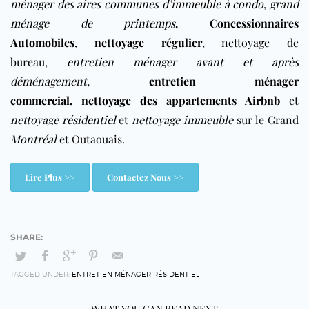
ménager des aires communes d’immeuble à condo
,
grand
ménage de printemps
,
Concessionnaires
Automobiles
,
nettoyage régulier
,
nettoyage de
bureau
,
entretien ménager avant et après
déménagement
,
entretien ménager
commercial
,
nettoyage des appartements Airbnb
et
nettoyage résidentiel
et
nettoyage immeuble
sur le Grand
Montréal
et Outaouais.
Lire Plus >>
Contactez Nous >>
TAGGED UNDER:
ENTRETIEN MÉNAGER RÉSIDENTIEL
WHAT YOU CAN READ NEXT