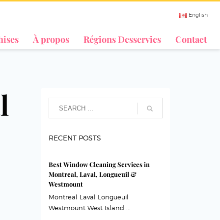
English
hises
À propos
Régions Desservies
Contact
l
RECENT POSTS
Best Window Cleaning Services in
Montreal, Laval, Longueuil &
Westmount
Montreal Laval Longueuil
e
Westmount West Island ...