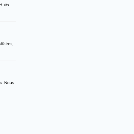
duits
faires,
is. Nous