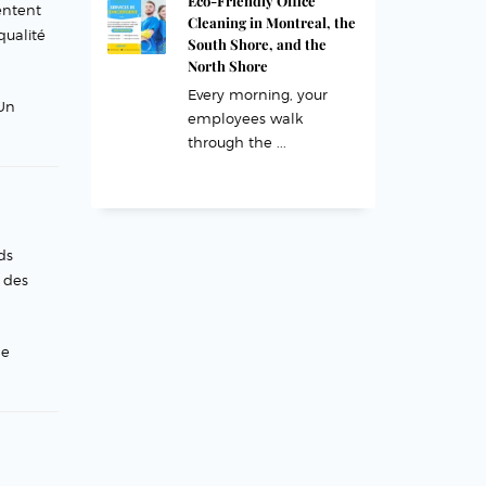
Eco-Friendly Office
entent
Cleaning in Montreal, the
qualité
South Shore, and the
North Shore
Every morning, your
 Un
employees walk
through the ...
ds
t des
ne