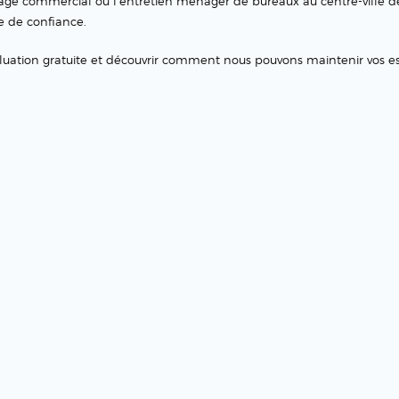
yage commercial ou l’entretien ménager de bureaux au centre-ville d
e de confiance.
luation gratuite et découvrir comment nous pouvons maintenir vos e