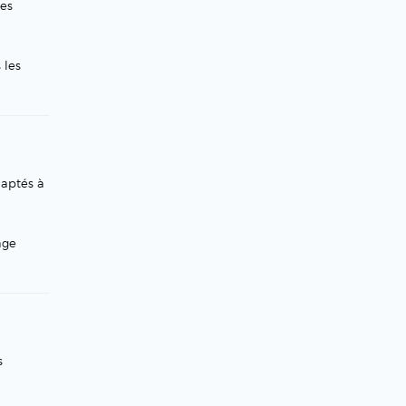
ces
 les
daptés à
age
s