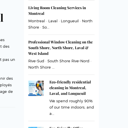
Living Room Cleaning Services in
l
Montreal
Montreal · Laval · Longueuil · North
Shore · So...
ses
Professional Window Cleaning on the
t des
South Shore, North Shore, Laval &
West Island
t pas un
Rive-Sud · South Shore Rive-Nord ·
North Shore ...
nir des
Eco-friendly residential
mployés
cleaning in Montreal,
yage de
Laval, and Longueuil
We spend roughly 90%
of our time indoors, and
a...