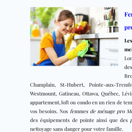
Fe
pr
Le
me
Lon
de
Br
Champlain,
St-Hubert
, Pointe-aux-Trem
Westmount
, Gatineau, Ottawa,
Québec
, Lévi
appartement
, loft ou
condo
en un rien de tem
vos besoins. Nos
femmes de ménage pro Mo
des équipements de pointe ainsi que des
nettoyage sans danger pour votre famille.