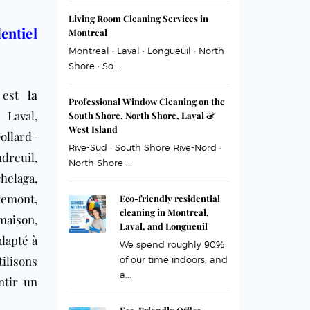
Living Room Cleaning Services in
entiel
Montreal
Montreal · Laval · Longueuil · North
Shore · So...
est
la
Professional Window Cleaning on the
 Laval,
South Shore, North Shore, Laval &
West Island
ollard-
Rive-Sud · South Shore Rive-Nord ·
udreuil,
North Shore ...
helaga
,
remont
,
Eco-friendly residential
cleaning in Montreal,
maison
,
Laval, and Longueuil
dapté à
We spend roughly 90%
ilisons
of our time indoors, and
a...
ntir un