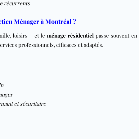
e récurrents
etien Ménager à Montréal ?
ille, loisirs – et le
ménage résidentiel
passe souvent en
ervices professionnels, efficaces et adaptés.
in
danger
mant et sécuritaire