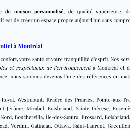
ge de maison personnalisé
, de qualité supérieure, 
tif est de créer un espace propre aujourd’hui sans compr
ntiel à Montréal
confort, votre santé et votre tranquillité d’esprit. Nos
serv
bles et respectueux de l’environnement
à Montréal et d
ience, nous sommes devenus l’une des références en mat
-Royal
,
Westmount
,
Rivière des Prairies
,
Pointe-aux-Tr
int-Jérôme, Mirabel, Boisbriand, Sainte-thèrese, Rosemè
e-Nord,
Boucherville
,
Île-des-Sœurs
,
Brossard
,
Boisbriand
ead
,
Verdun
,
Gatineau
,
Ottawa
, Saint-Laurent, Greenfiel