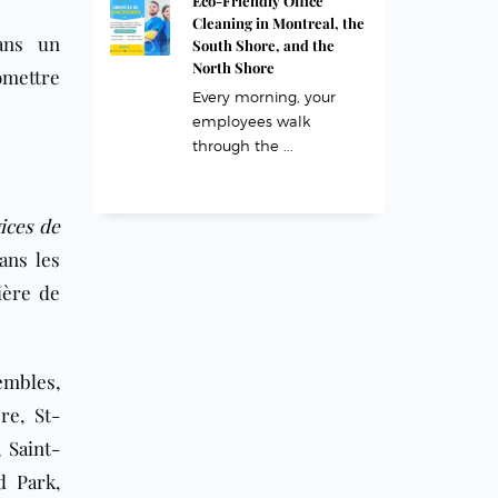
Eco-Friendly Office
Cleaning in Montreal, the
dans un
South Shore, and the
North Shore
omettre
Every morning, your
employees walk
through the ...
ices de
ans les
ière de
embles
,
re, St-
,
Saint-
d Park,