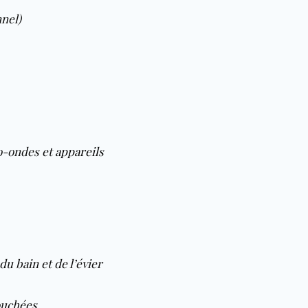
nnel)
o-ondes et
appareils
 du bain et de l’évier
ouchées