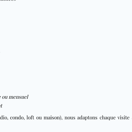
s
e ou
mensuel
t
udio,
condo
, loft ou
maison
), nous adaptons chaque visite 