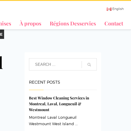
English
hises
À propos
Régions Desservies
Contact
E
l
RECENT POSTS
Best Window Cleaning Services in
Montreal, Laval, Longueuil &
Westmount
Montreal Laval Longueuil
Westmount West Island ...