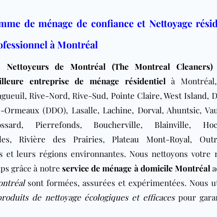
mme de ménage de confiance et Nettoyage résid
ofessionnel à Montréal
s Nettoyeurs de Montréal (The Montreal Cleaners)
illeure entreprise de ménage résidentiel
à
Montréal,
gueuil, Rive-Nord, Rive-Sud,
Pointe Claire
,
West Island
,
D
s-Ormeaux (DDO)
, Lasalle,
Lachine
,
Dorval
,
Ahuntsic
, Va
ossard
,
Pierrefonds
,
Boucherville
,
Blainville
,
Hoc
bles,
Rivière des Prairies
,
Plateau Mont-Royal
,
Out
s
et leurs régions environnantes. Nous nettoyons votre
ps grâce à notre
service de ménage à domicile Montréal
a
ntréal
sont formées, assurées et expérimentées. Nous ut
produits de nettoyage écologiques et efficaces
pour gara