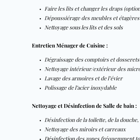
Faire les lits et changer les draps (optio
Dépoussiérage des meubles et étagères
Nettoyage sous les lits et des sols
Entretien Ménager de Cuisine :
Dégraissage des comptoirs et dosserets
Nettoyage intérieur/extérieur des micr
Lavage des armoires et de l’évier
Polissage de l’acier inoxydable
Nettoyage et Désinfection de Salle de bain :
Désinfection de la
toilette
, de la douche,
Nettoyage des miroirs et carreaux
Désinfection
des zones fréquemment t