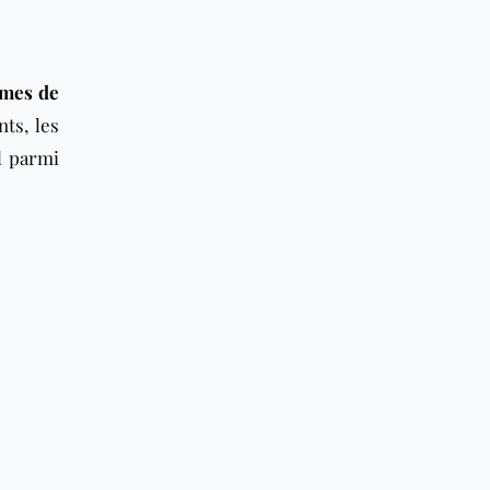
mes de
ts, les
l parmi