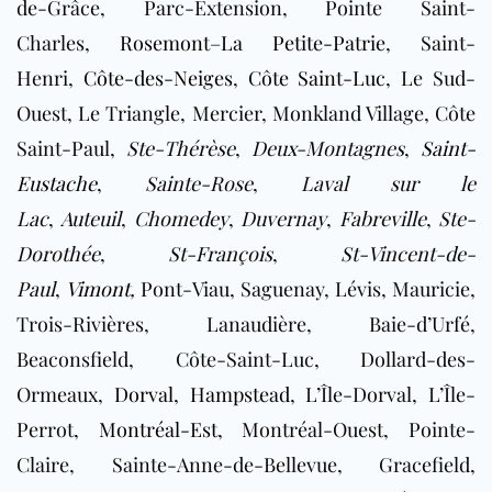
de-Grâce, Parc-Extension, Pointe Saint-
Charles,
Rosemont–La Petite-Patrie
, Saint-
Henri,
Côte-des-Neiges
,
Côte Saint-Luc
, Le Sud-
Ouest, Le Triangle, Mercier, Monkland Village, Côte
Saint-Paul,
Ste-Thérèse
,
Deux-Montagnes
,
Saint-
Eustache
,
Sainte-Rose
,
Laval sur le
Lac
,
Auteuil
,
Chomedey
,
Duvernay
,
Fabreville
,
Ste-
Dorothée
,
St-François
,
St-Vincent-de-
Paul
,
Vimont
,
Pont-Viau, Saguenay, Lévis, Mauricie,
Trois-Rivières, Lanaudière, Baie-d’Urfé,
Beaconsfield, Côte-Saint-Luc, Dollard-des-
Ormeaux,
Dorval
,
Hampstead
, L’Île-Dorval, L’Île-
Perrot,
Montréal-Est
, Montréal-Ouest, Pointe-
Claire, Sainte-Anne-de-Bellevue, Gracefield,