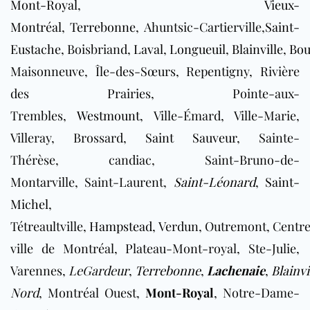
Mont-Royal
,
Vieux-
Montréal
,
Terrebonne
, Ahuntsic-Cartierville,
Saint-
Eustache
, Boisbriand,
Laval
,
Longueuil
,
Blainville
,
Bou
Maisonneuve, Île-des-Sœurs, Repentigny, Rivière
des Prairies, Pointe-aux-
Trembles,
Westmount
, Ville-Émard, Ville-Marie,
Villeray, Brossard,
Saint Sauveur
, Sainte-
Thérèse, candiac, Saint-Bruno-de-
Montarville, Saint-Laurent,
Saint-Léonard
,
Saint-
Michel
,
Tétreaultville,
Hampstead
, Verdun, Outremont, Centr
ville de Montréal, Plateau-Mont-royal, Ste-Julie,
Varennes,
LeGardeur
,
Terrebonne
,
Lachenaie
,
Blainvi
Nord
, Montréal Ouest,
Mont-Royal
, Notre-Dame-