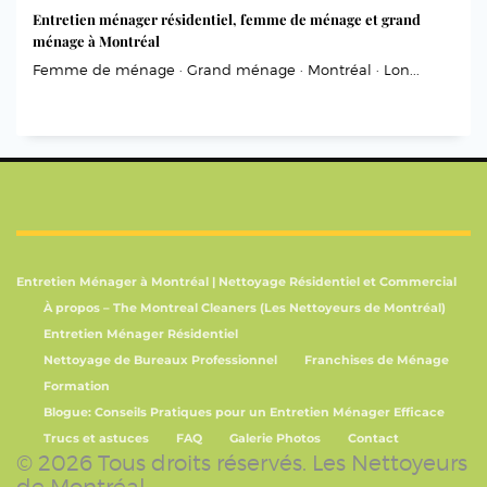
Entretien ménager résidentiel, femme de ménage et grand
ménage à Montréal
Femme de ménage · Grand ménage · Montréal · Lon...
Entretien Ménager à Montréal | Nettoyage Résidentiel et Commercial
À propos – The Montreal Cleaners (Les Nettoyeurs de Montréal)
Entretien Ménager Résidentiel
Nettoyage de Bureaux Professionnel
Franchises de Ménage
Formation
Blogue: Conseils Pratiques pour un Entretien Ménager Efficace
Trucs et astuces
FAQ
Galerie Photos
Contact
© 2026 Tous droits réservés. Les Nettoyeurs
de Montréal