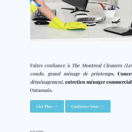
Faites confiance à
The Montreal Cleaners (Le
condo
,
grand ménage de printemps
,
Conce
déménagement
,
entretien ménager commercial
Outaouais.
Lire Plus >>
Contactez Nous >>