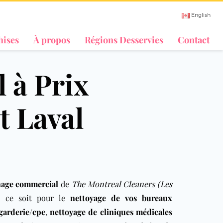
English
hises
À propos
Régions Desservies
Contact
 à Prix
t Laval
age commercial
de
The Montreal Cleaners (Les
e ce soit pour le
nettoyage de vos bureaux
garderie/cpe
,
nettoyage de cliniques médicales