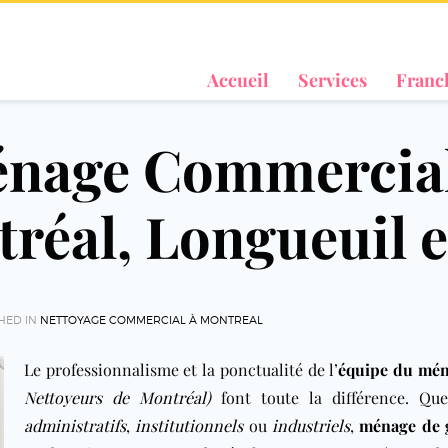
Accueil
Services
Franc
énage Commercial
réal, Longueuil e
HED IN
NETTOYAGE COMMERCIAL À MONTREAL
Le professionnalisme et la ponctualité de l’
équipe du mén
Nettoyeurs de Montréal)
font toute la différence. Qu
administratifs
,
institutionnels
ou
industriels
,
ménage de 