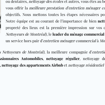
ou dentaires,
nettoyage des écoles
et autres, vous êtes au 
vous offrir la
meilleure prestation d’entretien ménager 
objectifs. Nous mettons toutes les étapes nécessaires po
Notre équipe est au courant de l’importance de bien
net
propreté des lieux est la première impression sur vos c
Nettoyeurs de Montréal)
, le
leader du ménage commercial
un service hors pair d’
entretien ménager commercial
à
Mo
s Nettoyeurs de Montréal)
, la meilleure compagnie d’
entret
ssionnaires Automobiles
,
nettoyage régulier
,
nettoyage d
,
nettoyage des appartements Airbnb
et
nettoyage résidentiel