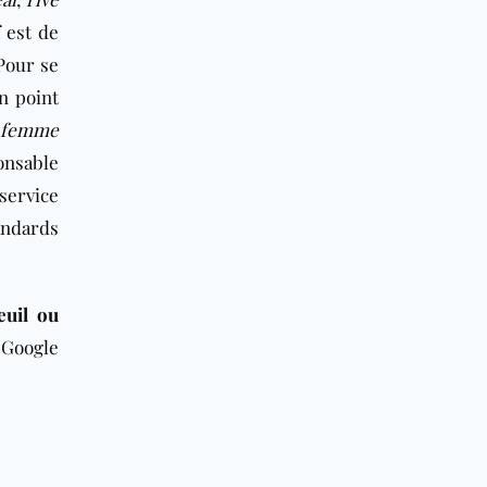
f est de
Pour se
n point
femme
onsable
service
andards
euil ou
 Google