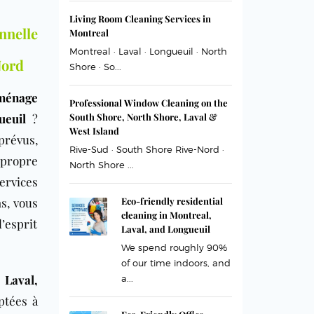
Living Room Cleaning Services in
nnelle
Montreal
Montreal · Laval · Longueuil · North
Nord
Shore · So...
ménage
Professional Window Cleaning on the
ueuil
?
South Shore, North Shore, Laval &
West Island
mprévus,
Rive-Sud · South Shore Rive-Nord ·
 propre
North Shore ...
ervices
s, vous
Eco-friendly residential
cleaning in Montreal,
d’esprit
Laval, and Longueuil
We spend roughly 90%
of our time indoors, and
 Laval,
a...
ptées à