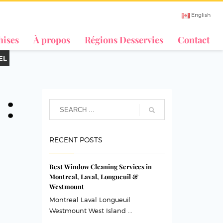
English
hises
À propos
Régions Desservies
Contact
EL
 :
RECENT POSTS
Best Window Cleaning Services in
Montreal, Laval, Longueuil &
Westmount
Montreal Laval Longueuil
Westmount West Island ...