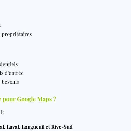
s
u propriétaires
dentiels
ls d’entrée
s besoins
le pour Google Maps ?
l :
l, Laval, Longueuil et Rive-Sud