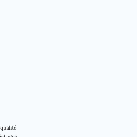
qualité
al
,
rive