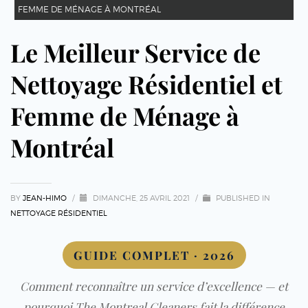
FEMME DE MÉNAGE À MONTRÉAL
Le Meilleur Service de
Nettoyage Résidentiel et
Femme de Ménage à
Montréal
BY
JEAN-HIMO
/
DIMANCHE, 25 AVRIL 2021
/
PUBLISHED IN
NETTOYAGE RÉSIDENTIEL
GUIDE COMPLET · 2026
Comment reconnaître un service d’excellence — et
pourquoi The Montreal Cleaners fait la différence