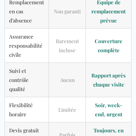
Remplacement
Équipe de
en cas
Non garanti
remplacement
d’absence
prévue
Assurance
Rarement
Couverture
responsabilité
incluse
complète
civile
Suivi et
Rapport après
contrôle
Aucun
chaque visite
qualité
Flexibilité
Soir, week-
Limitée
horaire
end, urgent
Devis gratuit
Toujours, en
Parfois