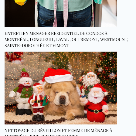
ENTRETIEN MENAGER RESIDENTIEL DE CONDOS À
MONTRÉAL, LONGUEUIL, LAVAL , OUTREMONT, WESTMOUNT,
SAINTE-DOROTHÉE ET VIMONT
NETTOYAGE DU RÉVEILLON ET FEMME DE MÉNAGE À