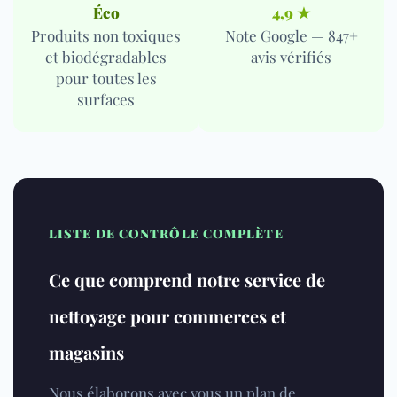
Éco
4,9 ★
Produits non toxiques
Note Google — 847+
et biodégradables
avis vérifiés
pour toutes les
surfaces
LISTE DE CONTRÔLE COMPLÈTE
Ce que comprend notre service de
nettoyage pour commerces et
magasins
Nous élaborons avec vous un plan de