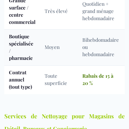
Grande
Quotidien +
surface /
Très élevé
grand ménage
centre
hebdomadaire
commercial
Boutique
Bihebdomadaire
spécialisée
Moyen
ou
/
hebdomadaire
pharmacie
Contrat
Toute
Rabais de 15 à
annuel
superficie
20 %
(tout type)
Services de Nettoyage pour Magasins de
Détail, Bureaux et Conciergerie