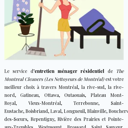
Le service d’
entretien ménager résidentiel
de
The
Montreal Cleaners (Les Nettoyeurs de Montréal)
est votre
meilleur choix à travers
Montréal
, la rive-sud, la rive-
nord,
Gatineau
,
Ottawa
,
Outaouais
,
Plateau Mont-
Royal
,
Vieux-Montréal
,
Terrebonne
,
Saint-
Eustache
,
Boisbriand
,
Laval
,
Longueuil
,
Blainville
,
Boucherv
des-Sœurs
,
Repentigny
,
Rivière des Prairies
et
Pointe-
aux-Trembles
,
Westmount
,
Brossard
,
Saint Sauveur
,