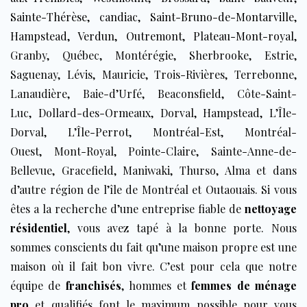
Sainte-Thérèse
,
candiac
,
Saint-Bruno-de-Montarville
,
Hampstead
,
Verdun
,
Outremont
,
Plateau-Mont-royal
,
Granby, Québec, Montérégie, Sherbrooke, Estrie,
Saguenay, Lévis, Mauricie, Trois-Rivières, Terrebonne,
Lanaudière, Baie-d’Urfé, Beaconsfield, Côte-Saint-
Luc, Dollard-des-Ormeaux, Dorval, Hampstead, L’Île-
Dorval, L’Île-Perrot, Montréal-Est, Montréal-
Ouest, Mont-Royal, Pointe-Claire, Sainte-Anne-de-
Bellevue, Gracefield, Maniwaki, Thurso, Alma et dans
d’autre région de l’île de Montréal et Outaouais
.
Si vous
êtes a la recherche d’une entreprise fiable de
nettoyage
résidentiel
, vous avez tapé à la bonne porte. Nous
sommes conscients du fait qu’une maison propre est une
maison où il fait bon vivre. C’est pour cela que notre
équipe de
franchisés
, hommes et
femmes de ménage
pro
et qualifiés
font le maximum possible pour vous