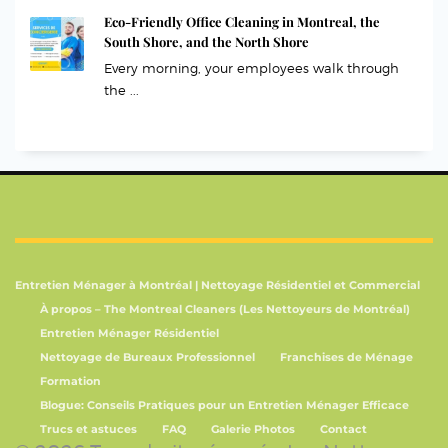
Eco-Friendly Office Cleaning in Montreal, the
South Shore, and the North Shore
Every morning, your employees walk through
the ...
Entretien Ménager à Montréal | Nettoyage Résidentiel et Commercial
À propos – The Montreal Cleaners (Les Nettoyeurs de Montréal)
Entretien Ménager Résidentiel
Nettoyage de Bureaux Professionnel
Franchises de Ménage
Formation
Blogue: Conseils Pratiques pour un Entretien Ménager Efficace
Trucs et astuces
FAQ
Galerie Photos
Contact