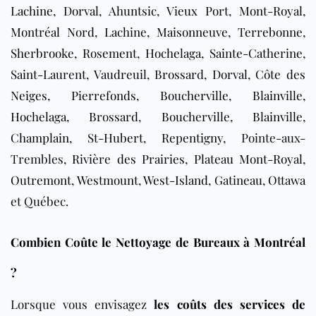
Lachine
,
Dorval
,
Ahuntsic
,
Vieux Port
,
Mont-Royal
,
Montréal Nord
,
Lachine
,
Maisonneuve
,
Terrebonne
,
Sherbrooke
,
Rosement
,
Hochelaga
,
Sainte-Catherine
,
Saint-Laurent
,
Vaudreuil
,
Brossard
,
Dorval
,
Côte des
Neiges
,
Pierrefonds
,
Boucherville
,
Blainville
,
Hochelaga
,
Brossard
,
Boucherville
,
Blainville
,
Champlain
,
St-Hubert
,
Repentigny
, Pointe-aux-
Trembles,
Rivière des Prairies
,
Plateau Mont-Royal
,
Outremont
,
Westmount
,
West-Island
,
Gatineau
,
Ottawa
et Québec.
Combien Coûte le Nettoyage de Bureaux à Montréal
?
Lorsque vous envisagez
les coûts des services de