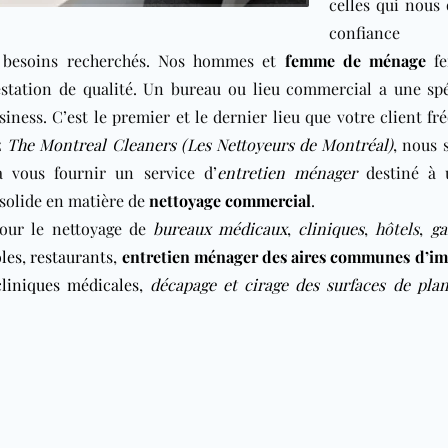
celles qui nous 
confiance
 besoins recherchés. Nos
hommes et
femme de ménage
fe
station de qualité. Un bureau ou lieu commercial a une spéc
siness. C’est le premier et le dernier lieu que votre client fr
ez
The Montreal Cleaners (Les Nettoyeurs de Montréal)
, nous
 vous fournir un service d’
entretien ménager
destiné à 
solide en matière de
nettoyage commercial
.
our le nettoyage de
bureaux médicaux
,
cliniques
,
hôtels
,
ga
les
,
restaurants
,
entretien ménager des aires communes d’i
cliniques médicales
,
décapage et cirage des surfaces de pla