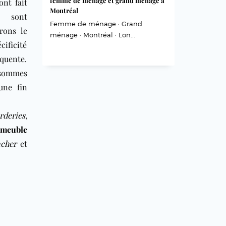
femme de ménage et grand ménage à
ont fait
Montréal
 sont
Femme de ménage · Grand
rons le
ménage · Montréal · Lon...
ificité
équente.
 sommes
une fin
rderies
,
mmeuble
ncher
et