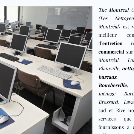
The Montreal C
(Les Nettoye
Montréal)
est v
meilleur com
d’
entretien m
commercial
sur 
Montréal
,
Lo
Blainville
,
netto
bureau
Boucherville
ménage Bur
Brossard,
Lava
sud et Rive no
services qu
fournissons à 