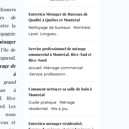
leaners
Entretien Ménager de Bureaux de
urs de
Qualité à Québec et Montréal
otre la
Nettoyage de bureaux · Montréal,
pagnie
Laval, Longueu...
énager
Service professionnel de ménage
l’île de
commercial à Montréal, Rive-Sud et
ngueuil
,
Rive-Nord
yage de
Accueil ›Ménage commercial
x à
›Service professionn...
,
grand
Comment nettoyer sa salle de bain à
eau à
Montréal
l
, Rive
Guide pratique · Ménage
rd
. Les
résidentiel · Mis à jou...
e nous
ceux et
Entretien ménager résidentiel,