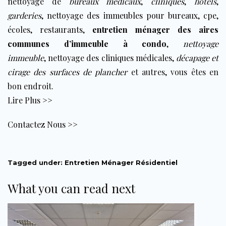
nettoyage de
bureaux médicaux
,
cliniques
,
hôtels
,
garderies
,
nettoyage des immeubles pour bureaux
,
cpe
,
écoles
,
restaurants
,
entretien ménager des aires
communes d’immeuble à condo
,
nettoyage
immeuble
,
nettoyage des cliniques médicales
,
décapage et
cirage des surfaces de plancher
et autres, vous êtes en
bon endroit.
Lire Plus >>
Contactez Nous >>
Tagged under:
Entretien Ménager Résidentiel
What you can read next