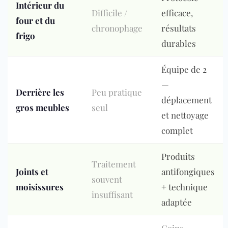
Intérieur du
Difficile /
efficace,
four et du
chronophage
résultats
frigo
durables
Équipe de 2
—
Derrière les
Peu pratique
déplacement
gros meubles
seul
et nettoyage
complet
Produits
Traitement
Joints et
antifongiques
souvent
moisissures
+ technique
insuffisant
adaptée
Coins,