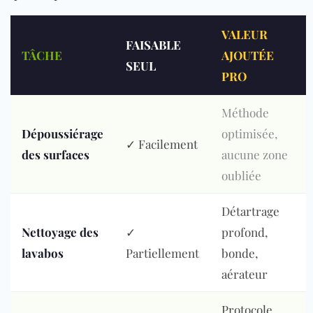
VALEUR
FAISABLE
TÂCHE
AJOUTÉE
SEUL
PRO
Méthode
Dépoussiérage
optimisée,
✓ Facilement
des surfaces
aucune zone
oubliée
Détartrage
Nettoyage des
✓
profond,
lavabos
Partiellement
bonde,
aérateur
Protocole