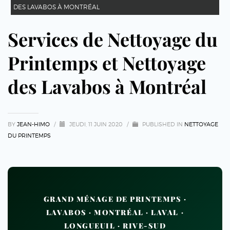
DES LAVABOS À MONTRÉAL
Services de Nettoyage du
Printemps et Nettoyage
des Lavabos à Montréal
BY
JEAN-HIMO
/
JEUDI, 11 JUIN 2020
/
PUBLISHED IN
NETTOYAGE
DU PRINTEMPS
GRAND MÉNAGE DE PRINTEMPS ·
LAVABOS · MONTRÉAL · LAVAL ·
LONGUEUIL · RIVE-SUD