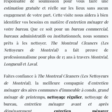
responsable de soumission pour vous faire une
estimation gratuite
et réelle sur les lieux sans aucun
engagement de votre part. Cette visite nous aidera à bien
identifier vos besoins en matière d’
entretien ménager de
votre bureau
. Que ce soit pour un
bureau commercial
,
bureaux administratifs
ou
institutionnels
, nous sommes
prêts à les nettoyer.
The Montreal Cleaners (Les
Nettoyeurs de Montréal)
a fait preuve de
professionnalisme pour plus de 15 ans à travers
Montréal
,
Longueuil
et
Laval
.
Faites confiance à
The Montreal Cleaners (Les Nettoyeurs
de Montréal)
, la meilleure compagnie d’
entretien
ménager des aires communes d’immeuble à condo
,
grand
ménage de printemps
,
nettoyage régulier
,
nettoyage de
bureau
,
entretien ménager avant et après
déménagement
,
entretien ménager