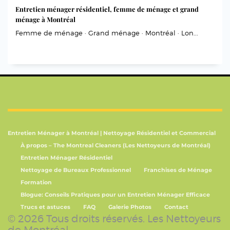
Entretien ménager résidentiel, femme de ménage et grand
ménage à Montréal
Femme de ménage · Grand ménage · Montréal · Lon...
Entretien Ménager à Montréal | Nettoyage Résidentiel et Commercial
À propos – The Montreal Cleaners (Les Nettoyeurs de Montréal)
Entretien Ménager Résidentiel
Nettoyage de Bureaux Professionnel
Franchises de Ménage
Formation
Blogue: Conseils Pratiques pour un Entretien Ménager Efficace
Trucs et astuces
FAQ
Galerie Photos
Contact
© 2026 Tous droits réservés. Les Nettoyeurs
de Montréal