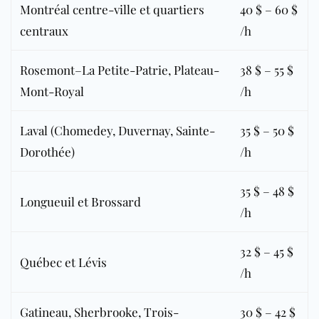
Montréal centre-ville et quartiers
40 $ – 60 $
centraux
/h
Rosemont–La Petite-Patrie, Plateau-
38 $ – 55 $
Mont-Royal
/h
Laval (Chomedey, Duvernay, Sainte-
35 $ – 50 $
Dorothée)
/h
35 $ – 48 $
Longueuil et Brossard
/h
32 $ – 45 $
Québec et Lévis
/h
Gatineau, Sherbrooke, Trois-
30 $ – 42 $