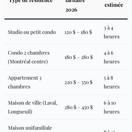
estimée
2026
3 à 4
Studio ou petit condo
120 $ – 180 $
heures
Condo 2 chambres
4 à 6
180 $ – 280 $
(Montréal centre)
heures
Appartement 3
5 à 8
220 $ – 350 $
chambres
heures
Maison de ville (Laval,
6 à 10
280 $ – 450 $
Longueuil)
heures
Maison unifamiliale
8 à 12