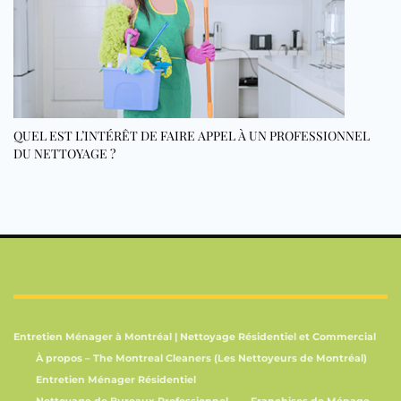
QUEL EST L’INTÉRÊT DE FAIRE APPEL À UN PROFESSIONNEL
DU NETTOYAGE ?
Entretien Ménager à Montréal | Nettoyage Résidentiel et Commercial
À propos – The Montreal Cleaners (Les Nettoyeurs de Montréal)
Entretien Ménager Résidentiel
Nettoyage de Bureaux Professionnel
Franchises de Ménage