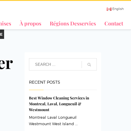
English
hises
À propos
Régions Desservies
Contact
E
er
RECENT POSTS
Best Window Cleaning Services in
Montreal, Laval, Longueuil &
Westmount
Montreal Laval Longueuil
Westmount West Island ...