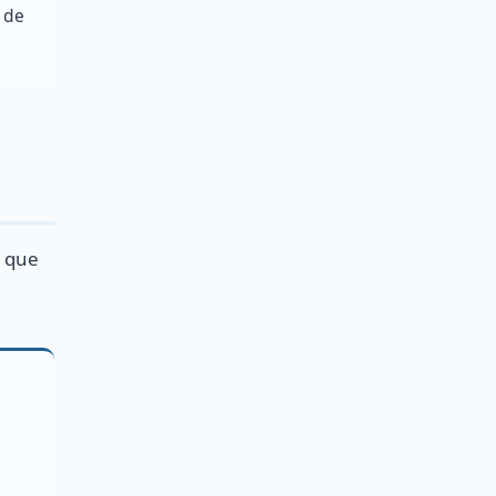
s de
e que