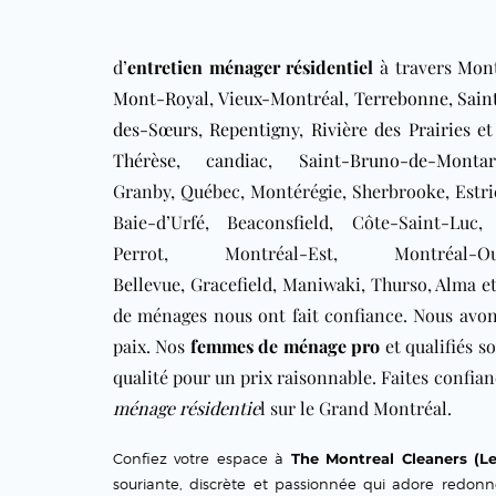
d’
entretien ménager résidentiel
à travers
Mont
Mont-Royal
,
Vieux-Montréal
,
Terrebonne
,
Sain
des-Sœurs
,
Repentigny
,
Rivière des Prairies
e
Thérèse
,
candiac
,
Saint-Bruno-de-Montarv
Granby, Québec, Montérégie, Sherbrooke, Estrie
Baie-d’Urfé, Beaconsfield, Côte-Saint-Luc,
Perrot, Montréal-Est, Montréal-O
Bellevue, Gracefield, Maniwaki, Thurso, Alma et
de ménages nous ont fait confiance. Nous avon
paix. Nos
femmes de ménage pro
et qualifiés
so
qualité pour un prix raisonnable. Faites confia
ménage résidentie
l sur le Grand Montréal.
Confiez votre espace à
The Montreal Cleaners (L
souriante, discrète et passionnée qui adore redon