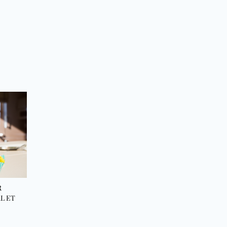
R
L ET