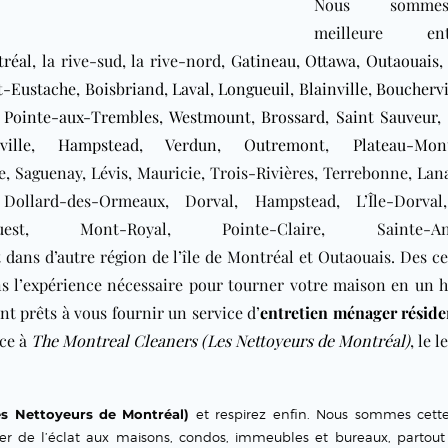
Nous somme
meilleure entr
réal
, la rive-sud, la rive-nord,
Gatineau
,
Ottawa
,
Outaouais
t-Eustache
,
Boisbriand
,
Laval
,
Longueuil
,
Blainville
,
Bouchervi
t
Pointe-aux-Trembles
,
Westmount
,
Brossard
,
Saint Sauveur
,
ille
,
Hampstead
,
Verdun
,
Outremont
,
Plateau-Mon
, Saguenay, Lévis, Mauricie, Trois-Rivières, Terrebonne, Lan
 Dollard-des-Ormeaux, Dorval, Hampstead, L’Île-Dorval,
uest, Mont-Royal, Pointe-Claire, Sainte-An
 dans d’autre région de l’île de Montréal et Outaouais
.
Des ce
s l’expérience nécessaire pour tourner votre maison en un 
nt prêts à vous fournir un service d’
entretien ménager réside
nce à
The Montreal Cleaners (Les Nettoyeurs de Montréal)
, le 
es Nettoyeurs de Montréal)
et respirez enfin. Nous sommes cett
ner de l’éclat aux maisons, condos, immeubles et bureaux, partout