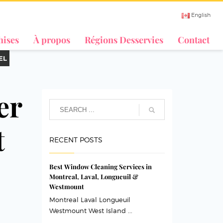
English
hises
À propos
Régions Desservies
Contact
EL
er
t
RECENT POSTS
Best Window Cleaning Services in
Montreal, Laval, Longueuil &
Westmount
Montreal Laval Longueuil
Westmount West Island ...