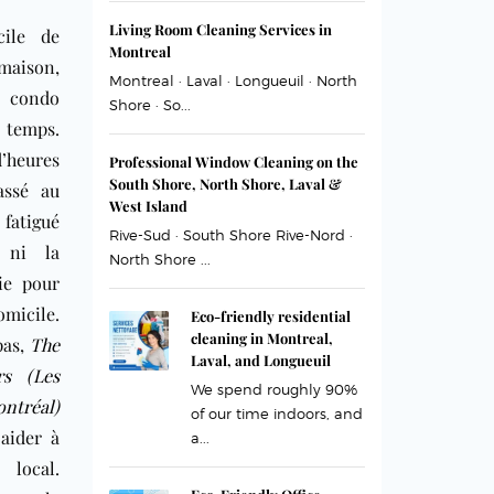
Living Room Cleaning Services in
cile de
Montreal
ison,
Montreal · Laval · Longueuil · North
 condo
Shore · So...
temps.
’heures
Professional Window Cleaning on the
South Shore, North Shore, Laval &
assé au
West Island
 fatigué
Rive-Sud · South Shore Rive-Nord ·
 ni la
North Shore ...
ie pour
micile.
Eco-friendly residential
cleaning in Montreal,
pas,
The
Laval, and Longueuil
rs (Les
We spend roughly 90%
ntréal)
of our time indoors, and
 aider à
a...
 local.