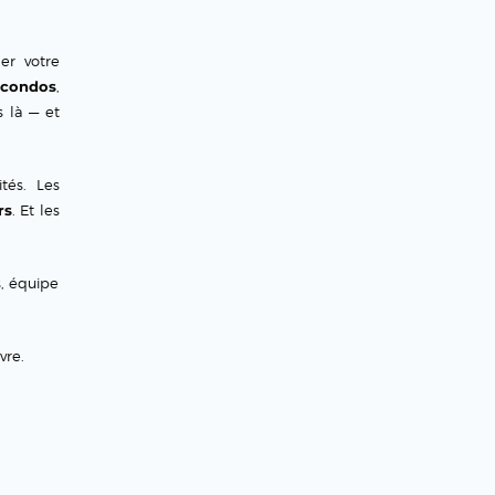
er votre
 condos
,
 là — et
tés. Les
rs
. Et les
s, équipe
vre.