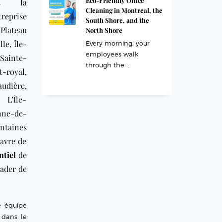
Eco-Friendly Office
s la
Cleaning in Montreal, the
eprise
South Shore, and the
,
Plateau
North Shore
lle
,
Île-
Every morning, your
employees walk
Sainte-
through the ...
t-royal
,
audière,
 L’Île-
ne-de-
ntaines
havre de
ntiel
de
leader de
e équipe
 dans le