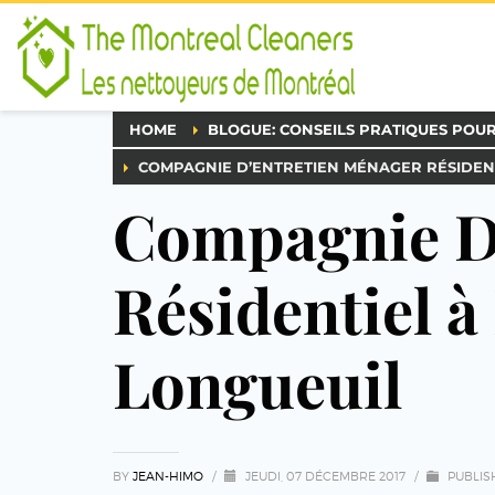
HOME
BLOGUE: CONSEILS PRATIQUES POU
COMPAGNIE D’ENTRETIEN MÉNAGER RÉSIDENT
Compagnie D
Résidentiel à
Longueuil
BY
JEAN-HIMO
/
JEUDI, 07 DÉCEMBRE 2017
/
PUBLIS