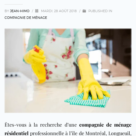
BY
JEAN-HIMO
/
MARDI, 28 AOÛT 2018
/
PUBLISHED IN
COMPAGNIE DE MÉNAGE
Êtes-vous à la recherche d’une
compagnie de ménage
résidentiel
professionnelle à l’île de Montréal, Longueuil,